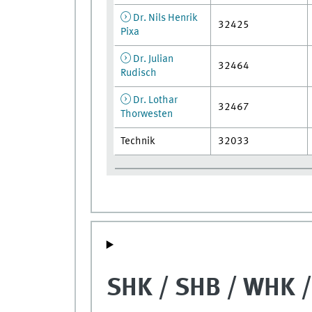
Dr. Nils Henrik
32425
Pixa
Dr. Julian
32464
Rudisch
Dr. Lothar
32467
Thorwesten
Technik
32033
SHK / SHB / WHK / 