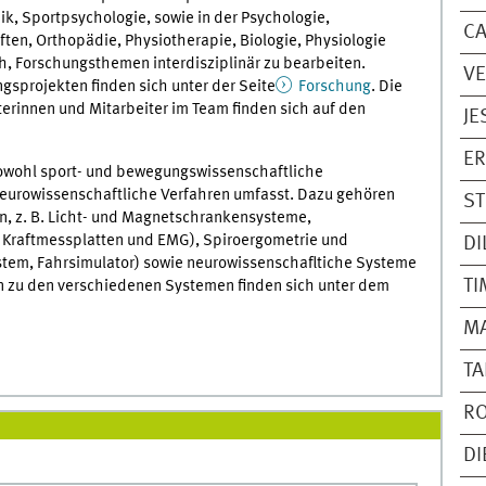
k, Sportpsychologie, sowie in der Psychologie,
CA
en, Orthopädie, Physiotherapie, Biologie, Physiologie
ch, Forschungsthemen interdisziplinär zu bearbeiten.
VE
gsprojekten finden sich unter der Seite
Forschung
. Die
rinnen und Mitarbeiter im Team finden sich auf den
JE
ER
sowohl sport- und bewegungswissenschaftliche
eurowissenschaftliche Verfahren umfasst. Dazu gehören
ST
en, z. B. Licht- und Magnetschrankensysteme,
 Kraftmessplatten und EMG), Spiroergometrie und
DI
ystem, Fahrsimulator) sowie neurowissenschafltiche Systeme
TI
n zu den verschiedenen Systemen finden sich unter dem
MA
TA
RO
DI