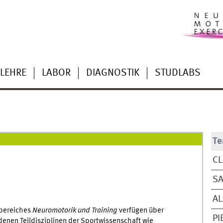
LEHRE
LABOR
DIAGNOSTIK
STUDLABS
T
CL
SA
AL
sbereiches
Neuromotorik und Training
verfügen über
PI
denen Teildisziplinen der Sportwissenschaft wie