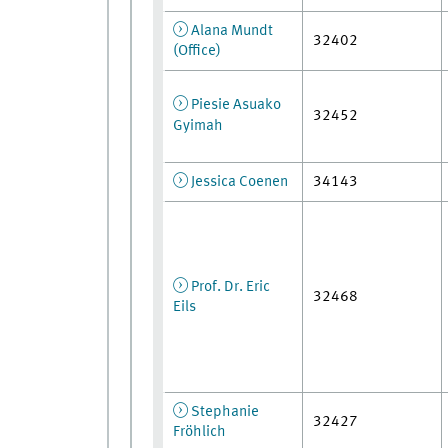
Alana Mundt
32402
(Office)
Piesie Asuako
32452
Gyimah
Jessica Coenen
34143
Prof. Dr. Eric
32468
Eils
Stephanie
32427
Fröhlich