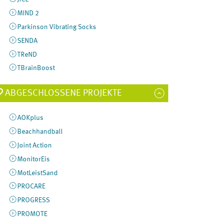
MIND 2
Parkinson Vibrating Socks
SENDA
TReND
TBrainBoost
ABGESCHLOSSENE PROJEKTE
AOKplus
Beachhandball
Joint Action
MonitorEis
MotLeistSand
PROCARE
PROGRESS
PROMOTE