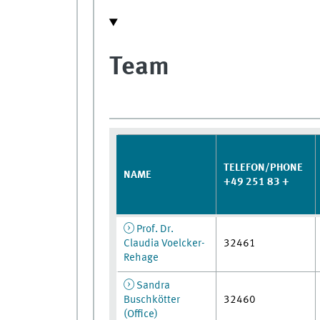
Team
TELEFON/PHONE
NAME
+49 251 83 +
Prof. Dr.
Claudia Voelcker-
32461
Rehage
Sandra
Buschkötter
32460
(Office)