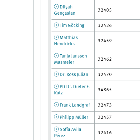
Dilşah
32405
Gençaslan
Tim Göcking
32426
Matthias
32459
Hendricks
Tanja Janssen-
32462
Masmeier
Dr. Ross Julian
32470
PD Dr. Dieter F.
34865
Kutz
Frank Landgraf
32473
Philipp Müller
32457
Sofía Avila
32416
Pérez