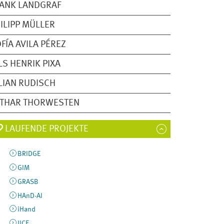
ANK LANDGRAF
ILIPP MÜLLER
FÍA AVILA PÉREZ
LS HENRIK PIXA
LIAN RUDISCH
OTHAR THORWESTEN
LAUFENDE PROJEKTE
BRIDGE
GIM
GRASB
HAnD-AI
iHand
JICE