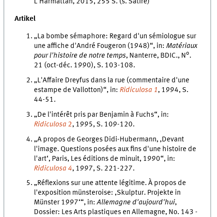
L'Harmattan, 2015, 255 S. (s. Satire)
Artikel
„La bombe sémaphore: Regard d'un sémiologue sur
une affiche d'André Fougeron (1948)“, in:
Matériaux
o
pour l'histoire de notre temps
, Nanterre, BDIC., N
.
21 (oct-déc. 1990), S. 103-108.
„L'Affaire Dreyfus dans la rue (commentaire d'une
estampe de Vallotton)“, in:
Ridiculosa 1
, 1994, S.
44-51.
„De l'intérêt pris par Benjamin à Fuchs“, in:
Ridiculosa
2
, 1995, S. 109-120.
„A propos de Georges Didi-Hubermann, ‚Devant
l'image. Questions posées aux fins d'une histoire de
l'art‘, Paris, Les éditions de minuit, 1990“, in:
Ridiculosa 4
, 1997, S. 221-227.
„Réflexions sur une attente légitime. À propos de
l'exposition münsteroise: ‚Skulptur. Projekte in
Münster 1997‘“, in:
Allemagne d'aujourd'hui
,
Dossier: Les Arts plastiques en Allemagne, No. 143 -