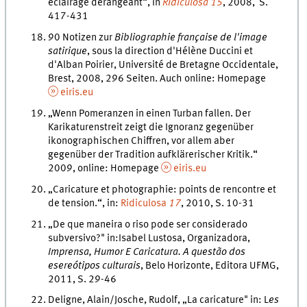
éclairage dérangeant“, in
Ridiculosa
15
, 2008, S.
417-431
90 Notizen zur
Bibliographie française de l'image
satirique
, sous la direction d'Hélène Duccini et
d'Alban Poirier, Université de Bretagne Occidentale,
Brest, 2008, 296 Seiten. Auch online: Homepage
eiris.eu
„Wenn Pomeranzen in einen Turban fallen. Der
Karikaturenstreit zeigt die Ignoranz gegenüber
ikonographischen Chiffren, vor allem aber
gegenüber der Tradition aufklärerischer Kritik.“
2009, online: Homepage
eiris.eu
„Caricature et photographie: points de rencontre et
de tension.“, in:
Ridiculosa
17
, 2010, S. 10-31
„De que maneira o riso pode ser considerado
subversivo?" in:Isabel Lustosa, Organizadora,
Imprensa, Humor E Caricatura. A questão dos
esereótipos culturais
, Belo Horizonte, Editora UFMG,
2011, S. 29-46
Deligne, Alain/Josche, Rudolf, „La caricature" in: L
es