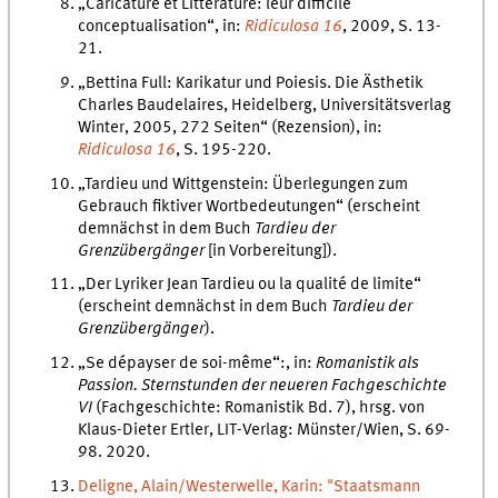
„Caricature et Littérature: leur difficile
conceptualisation“, in:
Ridiculosa 16
, 2009, S. 13-
21.
„Bettina Full: Karikatur und Poiesis. Die Ästhetik
Charles Baudelaires, Heidelberg, Universitätsverlag
Winter, 2005, 272 Seiten“ (Rezension), in:
Ridiculosa
16
, S. 195-220.
„Tardieu und Wittgenstein: Überlegungen zum
Gebrauch fiktiver Wortbedeutungen“ (erscheint
demnächst in dem Buch
Tardieu der
Grenzübergänger
[in Vorbereitung]).
„Der Lyriker Jean Tardieu ou la qualité de limite“
(erscheint demnächst in dem Buch
Tardieu der
Grenzübergänger
).
„Se dépayser de soi-même“:, in:
Romanistik als
Passion. Sternstunden der neueren Fachgeschichte
VI
(Fachgeschichte: Romanistik Bd. 7), hrsg. von
Klaus-Dieter Ertler, LIT-Verlag: Münster/Wien, S. 69-
98. 2020.
Deligne, Alain/Westerwelle, Karin: "Staatsmann