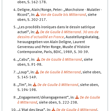
oben, S. 162-178.
Deligne, Alain/Ronge, Peter: „Morchoisne - Mulatier -
Ricord“, in:
Von de Gaulle bis Mitterrand
, siehe
oben, S. 202-217.
„Les procédés ironiques dans le dessin satirique
actuel“, in:
De de Gaulle à Mitterrand. 30 ans de
dessins d'actualité en France
, Ausstellungskatalog,
herausgegeben von Alain Deligne, Laurent
Gervereau und Peter Ronge, Musée d'Histoire
Contemporaine, Paris, BDIC, 1989, S. 30-39.
„Cabu“, in:
De de Gaulle à Mitterrand
, siehe
oben, S. 91-98.
„Loup“, in:
De de Gaulle à Mitterrand
, siehe oben,
S. 145-149.
„Tim“, in:
De de Gaulle à Mitterrand
, siehe oben,
S. 194-198.
„Engagement/désengagement“, in:
De de Gaulle
à Mitterrand
,
siehe oben, S. 222-238.
„L'état des lieux“, in:
De de Gaulle à Mitterrand
,