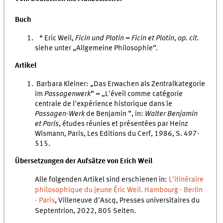
Buch
* Eric Weil,
Ficin und Plotin
=
Ficin et Plotin
,
op. cit.
siehe unter „Allgemeine Philosophie“.
Artikel
Barbara Kleiner: „Das Erwachen als Zentralkategorie
im
Passagenwerk
“ = „L'éveil comme catégorie
centrale de l'expérience historique dans le
Passagen-Werk
de Benjamin “, in:
Walter Benjamin
et Paris
, études réunies et présentées par Heinz
Wismann, Paris, Les Editions du Cerf, 1986, S. 497-
515.
Übersetzungen der Aufsätze von Erich Weil
Alle folgenden Artikel sind erschienen in:
L'itinéraire
philosophique du jeune Éric Weil. Hambourg - Berlin
- Paris
, Villeneuve d'Ascq, Presses universitaires du
Septentrion, 2022, 805 Seiten.