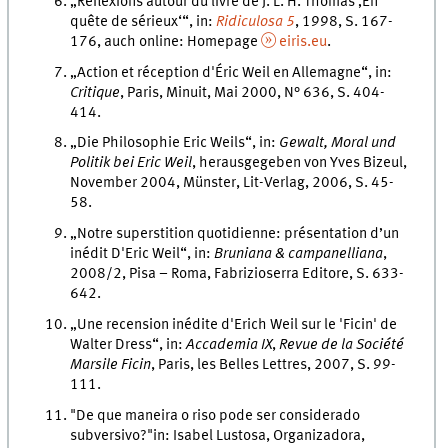
„Réflexions autour du livre de J. L. H. Thomas ‚En
quête de sérieux‘“, in:
Ridiculosa
5
, 1998, S. 167-
176, auch online: Homepage
eiris.eu
.
„Action et réception d'Éric Weil en Allemagne“, in:
Critique
, Paris, Minuit, Mai 2000, N° 636, S. 404-
414.
„Die Philosophie Eric Weils“, in:
Gewalt, Moral und
Politik bei Eric Weil
, herausgegeben von Yves Bizeul,
November 2004, Münster, Lit-Verlag, 2006, S. 45-
58.
„Notre superstition quotidienne: présentation d’un
inédit D'Eric Weil“, in:
Bruniana & campanelliana
,
2008/2, Pisa – Roma, Fabrizioserra Editore, S. 633-
642.
„Une recension inédite d'Erich Weil sur le 'Ficin' de
Walter Dress“, in:
Accademia IX
,
Revue de la Société
Marsile Ficin
, Paris, les Belles Lettres, 2007, S. 99-
111.
"
De que maneira o riso pode ser considerado
subversivo?"in: Isabel Lustosa, Organizadora,