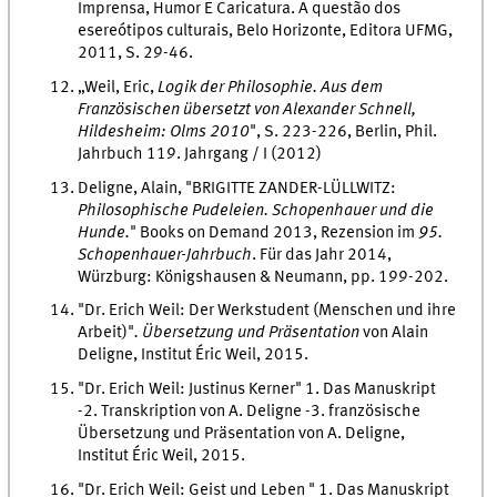
Imprensa, Humor E Caricatura. A questão dos
esereótipos culturais, Belo Horizonte, Editora UFMG,
2011, S. 29-46.
„Weil, Eric,
Logik der Philosophie. Aus dem
Französischen übersetzt von Alexander Schnell,
Hildesheim: Olms 2010
", S. 223-226, Berlin, Phil.
Jahrbuch 119. Jahrgang / I (2012)
Deligne, Alain, "BRIGITTE ZANDER-LÜLLWITZ:
Philosophische Pudeleien. Schopenhauer und die
Hunde.
" Books on Demand 2013, Rezension im
95.
Schopenhauer-Jahrbuch
. Für das Jahr 2014,
Würzburg: Königshausen & Neumann, pp. 199-202.
"Dr. Erich Weil: Der Werkstudent (Menschen und ihre
Arbeit)"
. Übersetzung und Präsentation
von Alain
Deligne, Institut Éric Weil, 2015.
"Dr. Erich Weil: Justinus Kerner" 1. Das Manuskript
-2. Transkription von A. Deligne -3. französische
Übersetzung und Präsentation von A. Deligne,
Institut Éric Weil, 2015.
"Dr. Erich Weil: Geist und Leben " 1. Das Manuskript