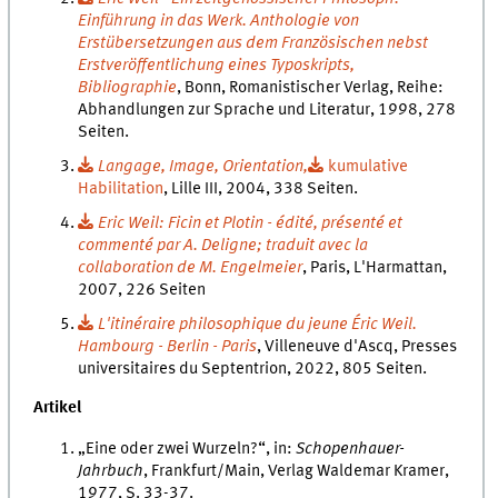
Einführung in das Werk. Anthologie von
Erstübersetzungen aus dem Französischen nebst
Erstveröffentlichung eines Typoskripts,
Bibliographie
, Bonn, Romanistischer Verlag, Reihe:
Abhandlungen zur Sprache und Literatur, 1998, 278
Seiten.
Langage, Image, Orientation,
kumulative
Habilitation
, Lille III, 2004, 338 Seiten.
Eric Weil: Ficin et Plotin - édité, présenté et
commenté par A. Deligne; traduit avec la
collaboration de M. Engelmeier
, Paris, L'Harmattan,
2007, 226 Seiten
L'itinéraire philosophique du jeune Éric Weil.
Hambourg - Berlin - Paris
, Villeneuve d'Ascq, Presses
universitaires du Septentrion, 2022, 805 Seiten.
Artikel
„Eine oder zwei Wurzeln?“, in:
Schopenhauer-
Jahrbuch
, Frankfurt/Main, Verlag Waldemar Kramer,
1977, S. 33-37.