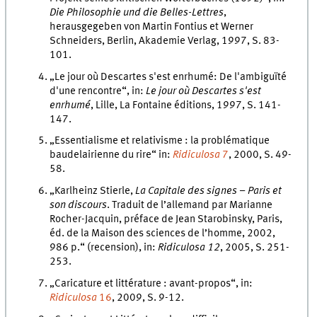
Die Philosophie und die Belles-Lettres
,
herausgegeben von Martin Fontius et Werner
Schneiders, Berlin, Akademie Verlag, 1997, S. 83-
101.
„Le jour où Descartes s'est enrhumé: De l'ambiguïté
d'une rencontre“, in:
Le jour où Descartes s'est
enrhumé
, Lille, La Fontaine éditions, 1997, S. 141-
147.
„Essentialisme et relativisme : la problématique
baudelairienne du rire“ in:
Ridiculosa
7
, 2000, S. 49-
58.
„Karlheinz Stierle,
La Capitale des signes – Paris et
son discours
. Traduit de l’allemand par Marianne
Rocher-Jacquin, préface de Jean Starobinsky, Paris,
éd. de la Maison des sciences de l’homme, 2002,
986 p.“ (recension), in:
Ridiculosa 12
, 2005, S. 251-
253.
„Caricature et littérature : avant-propos“, in:
Ridiculosa
16
, 2009, S. 9-12.