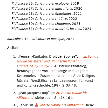
Ridiculosa
26
: Caricature et écologie,
2019
Ridiculosa
27:
Caricature et migrations
, 2020
Ridiculosa
28:
Caricature et épidémies
, 2021
Ridiculosa
29
: Caricature et théâtre
, 2022
Ridiculosa
30:
Caricature et chapeaux
, 2023
Ridiculosa
31:
Caricature et identités locales
, 2024.
Ridiculosa
32:
Caricature et musique
, 2025.
Artikel
„Fernseh-Karikatur: Droit de réponse“, in:
Von de
Gaulle bis Mitterrand. Politische Karikatur in
Frankreich 1958-1987
, Ausstellungskatalog,
herausgegeben von Peter Ronge und Siegried
Kessemeier, in Zusammenarbeit mit Alain Deligne,
Münster, Westfälisches Landesmuseum für Kunst
und Kulturgeschichte, 1987, S. 39-48.
„Jean-Jacques Loup“, in:
Von de Gaulle bis
Mitterrand
, siehe oben, S. 146-161.
„Cabu“, in:
Von de Gaulle bis Mitterrand
, siehe