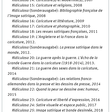
Ridiculosa
14:
Caricature(s) et Modernité(s)
, 2007
Ridiculosa
15:
Caricature et religions
, 2008
Ridiculosa
(Sonderausgabe):
Bibliographie française de
l´image satirique
, 2008
Ridiculosa
16:
Caricature et littérature
, 2009
Ridiculosa
17:
Caricature et photographie
, 2010
Ridiculosa
18:
Les revues satiriques françaises
, 2011
Ridiculosa
19:
L'Angleterre et la France dans la
caricature
, 2012.
Ridiculosa
(Sonderausgabe):
La presse satirique dans le
monde
, 2012.
Ridiculosa
20:
La guerre après la guerre. L'écho de la
Grande Guerre dans la caricature (1918-2014)
, 2013.
Ridiculosa
21:
La guerre des sexes dans la caricature
,
2014
Ridiculosa
(Sonderausgabe):
Les relations franco-
allemandes dans la presse et les dessins de presse, 2014
Ridiculosa
22:
Quand la peur se dessine avec humour
,
2015
Ridiculosa
23:
Caricature et liberté d'expression,
2016
Ridiculosa 24
:
Satire visuelle et espace public
, 2017
Ridiculosa 25
:
Image satirique et bande desinnée
, 2018