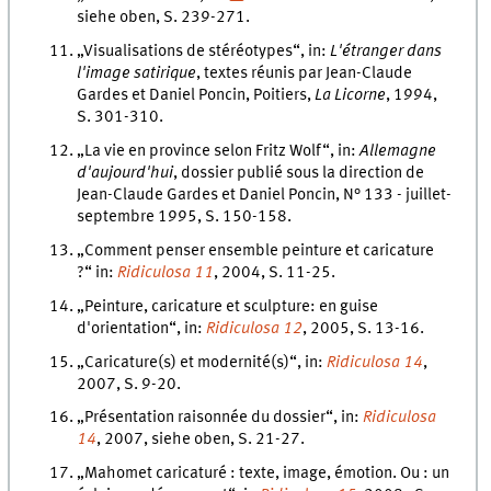
siehe oben, S. 239-271.
„Visualisations de stéréotypes“, in:
L'étranger dans
l'image satirique
, textes réunis par Jean-Claude
Gardes et Daniel Poncin, Poitiers,
La Licorne
, 1994,
S. 301-310.
„La vie en province selon Fritz Wolf“, in:
Allemagne
d'aujourd'hui
, dossier publié sous la direction de
Jean-Claude Gardes et Daniel Poncin, N° 133 - juillet-
septembre 1995, S. 150-158.
„Comment penser ensemble peinture et caricature
?“ in:
Ridiculosa
11
, 2004, S. 11-25.
„Peinture, caricature et sculpture: en guise
d'orientation“, in:
Ridiculosa
12
, 2005, S. 13-16.
„Caricature(s) et modernité(s)“, in:
Ridiculosa
14
,
2007, S. 9-20.
„Présentation raisonnée du dossier“, in:
Ridiculosa
14
, 2007, siehe oben, S. 21-27.
„Mahomet caricaturé : texte, image, émotion. Ou : un