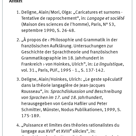
Aritkel
Deligne, Alain/Mori, Olga: „Caricatures et surnoms -
Tentative de rapprochement“, in:
Langage et société
(Maison des sciences de l'homme), Paris, N° 53,
septembre 1990, S. 26-48.
„À propos de ‹ Philosophie und Grammatik in der
französischen Aufklärung. Untersuchungen zur
Geschichte der Sprachtheorie und französischen
Grammatikographie im 18. Jahrhundert in
Frankreich › von Hoinkes, Ulrich“, in:
La linguistique
,
vol. 31., Paris, PUF., 1995 - 1., S. 137-142.
Deligne, Alain/Hoinkes, Ulrich: „Le geste spéculatif
dans la théorie langagière de Jean-Jacques
Rousseau“, in:
Sprachdiskussion und Beschreibung
von Sprachen im 17. und 18. Jahrhundert
,
herausgegeben von Gerda Haßler und Peter
Schmitter, Münster, Nodus Publikationen, 1999, S.
175-189.
„Puissance et limites des théories rationalistes du
e
e
langage aux XVII
et XVIII
siècles“, in: