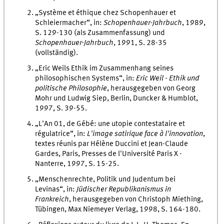
„Système et éthique chez Schopenhauer et
Schleiermacher“, in:
Schopenhauer-Jahrbuch
, 1989,
S. 129-130 (als Zusammenfassung) und
Schopenhauer-Jahrbuch
, 1991, S. 28-35
(vollständig).
„Eric Weils Ethik im Zusammenhang seines
philosophischen Systems“, in:
Eric Weil - Ethik und
politische Philosophie
, herausgegeben von Georg
Mohr und Ludwig Siep, Berlin, Duncker & Humblot,
1997, S. 39-55.
„L'An 01, de Gébé: une utopie contestataire et
régulatrice“, in:
L'image satirique face à l'innovation
,
textes réunis par Hélène Duccini et Jean-Claude
Gardes, Paris, Presses de l'Université Paris X -
Nanterre, 1997, S. 15-25.
„Menschenrechte, Politik und Judentum bei
Levinas“, in:
Jüdischer Republikanismus in
Frankreich
, herausgegeben von Christoph Miething,
Tübingen, Max Niemeyer Verlag, 1998, S. 164-180.