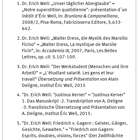
Dr. Erich Weil: „Unser täglicher Aberglaube" =
„Notre superstition quotidienne": présentation d´un
inédit d'Éric Weil, in:
Bruniana & Campanelliana
,
2008/2, Pisa-Roma, Fabrizioserra Editore, S.633-
642.
Dr. Erich Weil: „Walter Dress, die Mystik des Marsilio
Ficino" = „Walter Dress, La mystique de Marsile
Ficin“, in:
Accademia IX,
2007, Paris, Les Belles
Lettres,
op. cit.
S.107-109.
Dr. Erich Weil: "Der Werkstudent (Menschen und ihre
Arbeit)“ = „L'étudiant salarié
.
Les gens et leur
travail“
Übersetzung und Präsentation
von Alain
Deligne, Institut Éric Weil, 2015
"Dr. Erich Weil: "Justinus Kerner" = "Justinus Kerner"
1. Das Manuskript -2. Transkription von A. Deligne
-3. französische Übersetzung und Präsentation von
A. Deligne, Institut Éric Weil, 2015.
"Dr. Erich Weil: Friedrich v. Gagern : Geister, Gänger,
Gesichte, Gewalten." = "Friedrich von Gagern:
Esprits, doubles, visions, forces" (Der Zwölfnächte