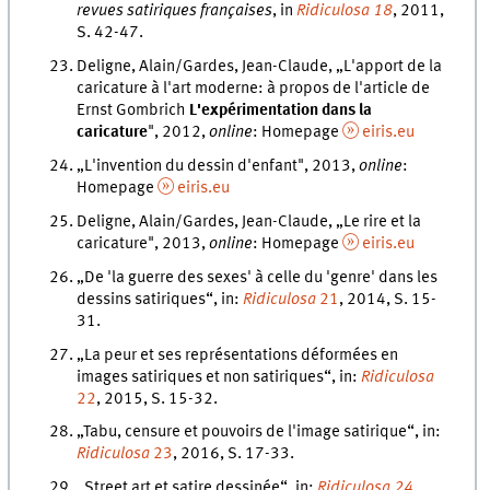
revues satiriques françaises
, in
Ridiculosa
18
, 2011,
S. 42-47.
Deligne, Alain/Gardes, Jean-Claude, „L'apport de la
caricature à l'art moderne: à propos de l'article de
Ernst Gombrich
L'expérimentation dans la
caricature
", 2012,
online
: Homepage
eiris.eu
„L'invention du dessin d'enfant", 2013,
online
:
Homepage
eiris.eu
Deligne, Alain/Gardes, Jean-Claude, „Le rire et la
caricature", 2013,
online
: Homepage
eiris.eu
„De 'la guerre des sexes' à celle du 'genre' dans les
dessins satiriques“, in:
Ridiculosa
21
, 2014, S. 15-
31.
„La peur et ses représentations déformées en
images satiriques et non satiriques“, in:
Ridiculosa
22
, 2015, S. 15-32.
„Tabu, censure et pouvoirs de l'image satirique“, in:
Ridiculosa
23
, 2016, S. 17-33.
„Street art et satire dessinée“, in:
Ridiculosa 24
,