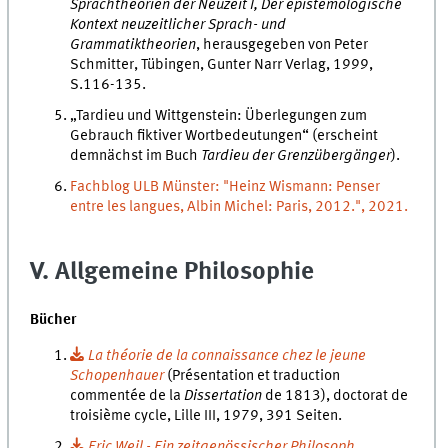
Sprachtheorien der Neuzeit I, Der epistemologische
Kontext neuzeitlicher Sprach- und
Grammatiktheorien
, herausgegeben von Peter
Schmitter, Tübingen, Gunter Narr Verlag, 1999,
S.116-135.
„Tardieu und Wittgenstein: Überlegungen zum
Gebrauch fiktiver Wortbedeutungen“ (erscheint
demnächst im Buch
Tardieu der Grenzübergänger
).
Fachblog ULB Münster: "Heinz Wismann: Penser
entre les langues, Albin Michel: Paris, 2012.", 2021.
V. Allgemeine Philosophie
Bücher
La théorie de la connaissance chez le jeune
Schopenhauer
(Présentation et traduction
commentée de la
Dissertation
de 1813), doctorat de
troisième cycle, Lille III, 1979, 391 Seiten.
Eric Weil - Ein zeitgenössischer Philosoph.