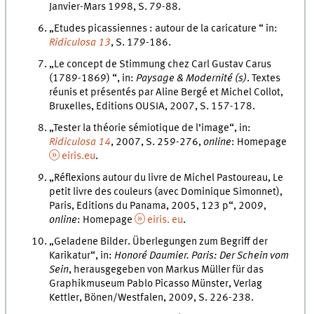
Janvier-Mars 1998, S. 79-88.
„Etudes picassiennes : autour de la caricature “ in:
Ridiculosa 13
, S. 179-186.
„Le concept de Stimmung chez Carl Gustav Carus
(1789-1869) “, in:
Paysage & Modernité (s)
. Textes
réunis et présentés par Aline Bergé et Michel Collot,
Bruxelles, Editions OUSIA, 2007, S. 157-178.
„Tester la théorie sémiotique de l’image“, in:
Ridiculosa
14
, 2007, S. 259-276,
online
: Homepage
eiris.eu
.
„Réflexions autour du livre de Michel Pastoureau, Le
petit livre des couleurs (avec Dominique Simonnet),
Paris, Editions du Panama, 2005, 123 p“, 2009,
online
: Homepage
eiris. eu
.
„Geladene Bilder. Überlegungen zum Begriff der
Karikatur“, in:
Honoré Daumier. Paris: Der Schein vom
Sein
, herausgegeben von Markus Müller für das
Graphikmuseum Pablo Picasso Münster, Verlag
Kettler, Bönen/Westfalen, 2009, S. 226-238.