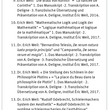
Erich Weil: "Die Braut von Korinth" = "La fiancée de
Corinthe" 1. Das Manuskript -2. Transkription von A.
Deligne -3. französische Übersetzung und
Präsentation von A. Deligne, Institut Éric Weil, 2016.
Erich Weil: "Mathematische Logik und Logik der
Mathematik" = "Logique mathématique et logique
de la mathématique" 1. Das Manuskript -2.
Transkription von A. Deligne, Institut Éric Weil, 2017.
Dr. Erich Weil: "Bernardino Telesio,
De rerum natura
iuxta propria
principia
" und "Campanella,
De sensu
rerum et magia
". 1. Das Manuskript -2. Transkription
von A. Deligne -3. französische Übersetzung und
Präsentation von A. Deligne, Institut Éric Weil, 2017.
Dr. Erich Weil: « Die Stellung des Schönen in der
Philosophie Plotins » = "La place du Beau dans la
philosophie de Plotin" 1. Das Manuskript - 2.
Transkription von A. Deligne - 3. französische
Übersetzung von A. Deligne, Institut Éric Weil, 2017.
Dr. Erich Weil: "Rudolf Odebrecht, Schleiermachers
System der Aesthetik" = Rudolf Odebrecht: le
système schleiermacherien de l'esthétique".