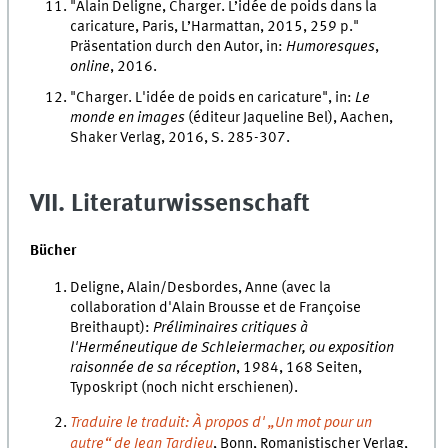
"Alain Deligne, Charger. L’idée de poids dans la
caricature, Paris, L’Harmattan, 2015, 259 p."
Präsentation durch den Autor, in:
Humoresques
,
online
, 2016.
"Charger. L'idée de poids en caricature", in:
Le
monde en images
(éditeur Jaqueline Bel), Aachen,
Shaker Verlag, 2016, S. 285-307.
VII. Literaturwissenschaft
Bücher
Deligne, Alain/Desbordes, Anne (avec la
collaboration d'Alain Brousse et de Françoise
Breithaupt):
Préliminaires critiques à
l'Herméneutique de Schleiermacher, ou exposition
raisonnée de sa réception
, 1984, 168 Seiten,
Typoskript (noch nicht erschienen).
Traduire le traduit: À propos d' „Un mot pour un
autre“ de Jean Tardieu
, Bonn, Romanistischer Verlag,