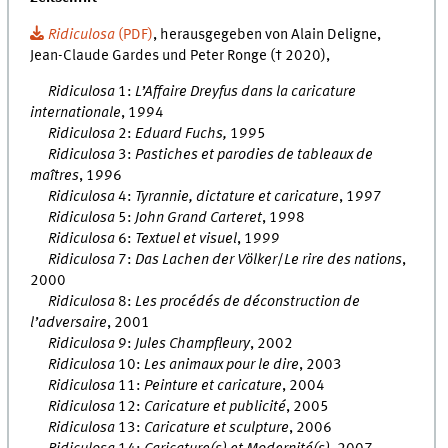
Ridiculosa
(PDF)
, herausgegeben von Alain Deligne,
Jean-Claude Gardes und Peter Ronge († 2020),
Ridiculosa
1:
L’Affaire Dreyfus dans la caricature
internationale
, 1994
Ridiculosa
2:
Eduard Fuchs,
1995
Ridiculosa
3:
Pastiches et parodies de tableaux de
maîtres
, 1996
Ridiculosa
4:
Tyrannie, dictature et caricature
, 1997
Ridiculosa
5:
John Grand Carteret
, 1998
Ridiculosa
6:
Textuel et visuel
, 1999
Ridicu
losa
7:
Das Lachen der Völker
/
Le rire des nations
,
2000
Ridiculosa
8:
Les procédés de déconstruction de
l’adversaire
, 2001
Ridiculosa
9:
Jules Champfleury
, 2002
Ridiculosa
10:
Les animaux pour le dire
, 2003
Ridiculosa
11:
Peinture et caricature
, 2004
Ridiculosa
12:
Caricature et publicité
, 2005
Ridiculosa
13:
Caricature et sculpture
, 2006