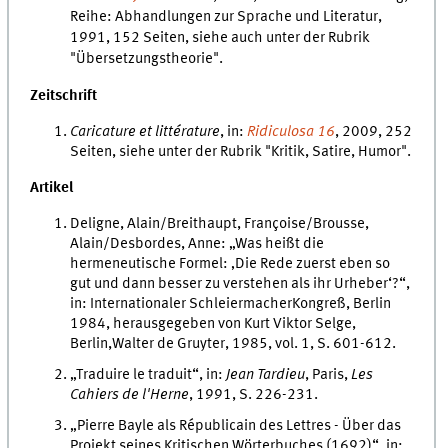
Reihe: Abhandlungen zur Sprache und Literatur,
1991, 152 Seiten,
siehe auch unter der Rubrik
"Übersetzungstheorie".
Zeitschrift
Caricature et littérature
, in:
Ridiculosa
16
, 2009, 252
Seiten, siehe unter der Rubrik "Kritik, Satire, Humor".
Artikel
Deligne, Alain/Breithaupt, Françoise/Brousse,
Alain/Desbordes, Anne: „Was heißt die
hermeneutische Formel: ‚Die Rede zuerst eben so
gut und dann besser zu verstehen als ihr Urheber‘?“,
in: Internationaler SchleiermacherKongreß, Berlin
1984, herausgegeben von Kurt Viktor Selge,
Berlin,Walter de Gruyter, 1985, vol. 1, S. 601-612.
„Traduire le traduit“, in:
Jean Tardieu
, Paris,
Les
Cahiers de l'Herne
, 1991, S. 226-231.
„Pierre Bayle als Républicain des Lettres - Über das
Projekt seines Kritischen Wörterbuches (1692)“, in: