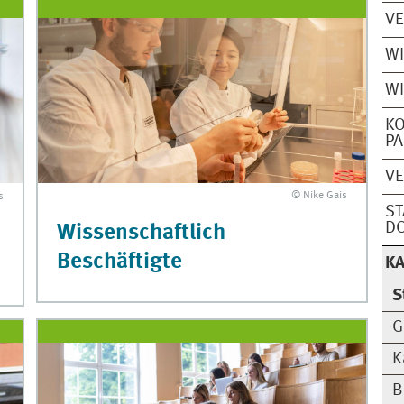
V
W
WI
K
P
V
© Nike Gais
s
ST
D
Wissenschaftlich
Beschäftigte
KA
S
G
K
B