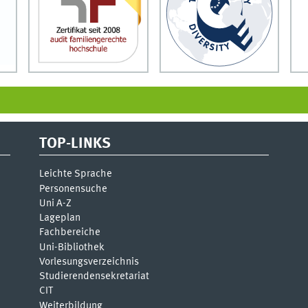
TOP-LINKS
Leichte Sprache
Personensuche
Uni A-Z
Lageplan
Fachbereiche
Uni-Bi­bli­o­thek
Vor­le­sungs­ver­zeich­nis
Stu­die­ren­den­se­kre­ta­ri­at
CIT
Weiterbildung