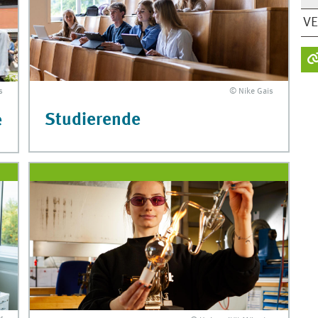
V
© Nike Gais
s
Studierende
e