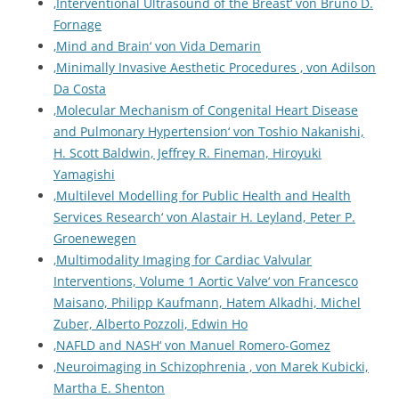
‚Interventional Ultrasound of the Breast‘ von Bruno D.
Fornage
‚Mind and Brain‘ von Vida Demarin
‚Minimally Invasive Aesthetic Procedures ‚ von Adilson
Da Costa
‚Molecular Mechanism of Congenital Heart Disease
and Pulmonary Hypertension‘ von Toshio Nakanishi,
H. Scott Baldwin, Jeffrey R. Fineman, Hiroyuki
Yamagishi
‚Multilevel Modelling for Public Health and Health
Services Research‘ von Alastair H. Leyland, Peter P.
Groenewegen
‚Multimodality Imaging for Cardiac Valvular
Interventions, Volume 1 Aortic Valve‘ von Francesco
Maisano, Philipp Kaufmann, Hatem Alkadhi, Michel
Zuber, Alberto Pozzoli, Edwin Ho
‚NAFLD and NASH‘ von Manuel Romero-Gomez
‚Neuroimaging in Schizophrenia ‚ von Marek Kubicki,
Martha E. Shenton