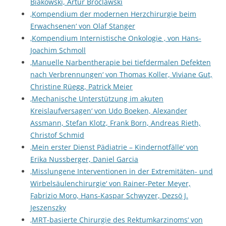
Biakowski, Artur Broclawski
‚Kompendium der modernen Herzchirurgie beim
Erwachsenen‘ von Olaf Stanger
‚Kompendium Internistische Onkologie ‚ von Hans-
Joachim Schmoll
‚Manuelle Narbentherapie bei tiefdermalen Defekten
nach Verbrennungen‘ von Thomas Koller, Viviane Gut,
Christine Rüegg, Patrick Meier
‚Mechanische Unterstützung im akuten
Kreislaufversagen‘ von Udo Boeken, Alexander
Assmann, Stefan Klotz, Frank Born, Andreas Rieth,
Christof Schmid
‚Mein erster Dienst Pädiatrie – Kindernotfälle‘ von
Erika Nussberger, Daniel Garcia
‚Misslungene Interventionen in der Extremitäten- und
Wirbelsäulenchirurgie‘ von Rainer-Peter Meyer,
Fabrizio Moro, Hans-Kaspar Schwyzer, Dezsö J.
Jeszenszky
‚MRT-basierte Chirurgie des Rektumkarzinoms‘ von