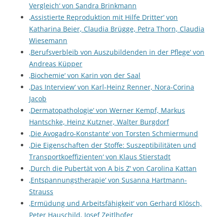
Vergleich‘ von Sandra Brinkmann
‚Assistierte Reproduktion mit Hilfe Dritter‘ von
Katharina Beier, Claudia Brügge, Petra Thorn, Claudia
Wiesemann
‚Berufsverbleib von Auszubildenden in der Pflege‘ von
Andreas Küpper
‚Biochemie‘ von Karin von der Saal
‚Das Interview‘ von Karl-Heinz Renner, Nora-Corina
Jacob
‚Dermatopathologie‘ von Werner Kempf, Markus
Hantschke, Heinz Kutzner, Walter Burgdorf
‚Die Avogadro-Konstante‘ von Torsten Schmiermund
‚Die Eigenschaften der Stoffe: Suszeptibilitäten und
Transportkoeffizienten‘ von Klaus Stierstadt
‚Durch die Pubertät von A bis Z‘ von Carolina Kattan
‚Entspannungstherapie‘ von Susanna Hartmann-
Strauss
‚Ermüdung und Arbeitsfähigkeit‘ von Gerhard Klösch,
Peter Hauschild, Josef Zeitlhofer