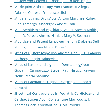
Review‘ von Coleen E. Toronto, Ruth Remington
‚Ankle Joint Arthroscopy‘ von Francesco Allegra,
Fabrizio Cortese, Francesco Lijoi
‚Antiarrhythmic Drugs‘ von Antoni Martínez-Rubio,
Juan Tamargo, Gheorghe- Andrei Dan
‚Anti-Semitism and Psychiatry‘ von H. Steven Moffic,
John R. Peteet, Ahmed Hankir, Mary V. Seeman
‚App Use and Patient Empowerment in Diabetes Self-
Management‘ von Nicola Brew-Sam
‚Atlas of Hysteroscopy‘ von Andrea Tinelli, Luis Alonso
Pacheco, Sergio Haimovich
‚Atlas of Lasers and Lights in Dermatology‘ von
Giovanni Cannarozzo, Steven Paul Nisticò, Keyvan
Nouri, Mario Sannino
‚Atlas of Paediatric Surgical Imaging‘ von Robert
Carachi
‚Bioethical Controversies in Pediatric Cardiology and
Cardiac Surgery‘ von Constantine Mavroudis, J.
Thomas Cook, Constantine D. Mavroudis