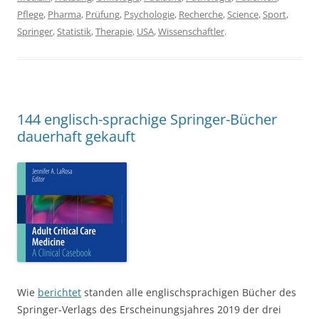
Pflege
,
Pharma
,
Prüfung
,
Psychologie
,
Recherche
,
Science
,
Sport
,
Springer
,
Statistik
,
Therapie
,
USA
,
Wissenschaftler
.
144 englisch-sprachige Springer-Bücher
dauerhaft gekauft
Wie
berichtet
standen alle englischsprachigen Bücher des
Springer-Verlags des Erscheinungsjahres 2019 der drei