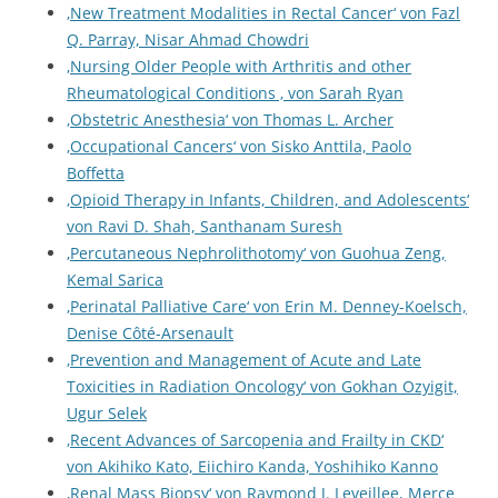
‚New Treatment Modalities in Rectal Cancer‘ von Fazl
Q. Parray, Nisar Ahmad Chowdri
‚Nursing Older People with Arthritis and other
Rheumatological Conditions ‚ von Sarah Ryan
‚Obstetric Anesthesia‘ von Thomas L. Archer
‚Occupational Cancers‘ von Sisko Anttila, Paolo
Boffetta
‚Opioid Therapy in Infants, Children, and Adolescents‘
von Ravi D. Shah, Santhanam Suresh
‚Percutaneous Nephrolithotomy‘ von Guohua Zeng,
Kemal Sarica
‚Perinatal Palliative Care‘ von Erin M. Denney-Koelsch,
Denise Côté-Arsenault
‚Prevention and Management of Acute and Late
Toxicities in Radiation Oncology‘ von Gokhan Ozyigit,
Ugur Selek
‚Recent Advances of Sarcopenia and Frailty in CKD‘
von Akihiko Kato, Eiichiro Kanda, Yoshihiko Kanno
‚Renal Mass Biopsy‘ von Raymond J. Leveillee, Merce