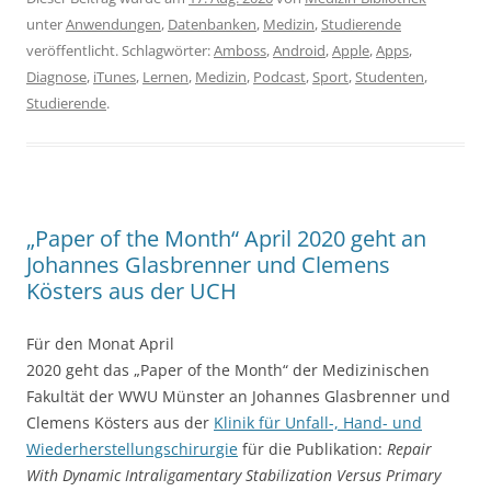
unter
Anwendungen
,
Datenbanken
,
Medizin
,
Studierende
veröffentlicht. Schlagwörter:
Amboss
,
Android
,
Apple
,
Apps
,
Diagnose
,
iTunes
,
Lernen
,
Medizin
,
Podcast
,
Sport
,
Studenten
,
Studierende
.
„Paper of the Month“ April 2020 geht an
Johannes Glasbrenner und Clemens
Kösters aus der UCH
Für den Monat April
2020 geht das „Paper of the Month“ der Medizinischen
Fakultät der WWU Münster an Johannes Glasbrenner und
Clemens Kösters aus der
Klinik für Unfall-, Hand- und
Wiederherstellungschirurgie
für die Publikation:
Repair
With Dynamic Intraligamentary Stabilization Versus Primary