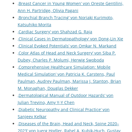
‚Breast Cancer in Young Women‘ von Oreste Gentilini,
Ann H. Partridge, Olivia Pagani
‚Bronchial Branch Tracing‘ von Noriaki Kurimoto,
Katsuhiko Morita
‚Cardiac Surgery‘ von Shahzad G. Raja
‚Clinical Cases in Dermatopathology‘ von Dong-Lin Xie
‚Clinical Evoked Potentials‘ von Omkar N. Markand
‚Color Atlas of Head and Neck Surgery‘ von Siba P.
Dubey, Charles P. Molumi, Herwig Swoboda
‚Comprehensive Healthcare Simulation: Mobile
Medical Simulation‘ von Patricia K. Carstens, Paul
Paulman, Audrey Paulman, Marissa J. Stanton, Brian
M. Monaghan, Douglas Dekker
‚Dermatological Manual of Outdoor Hazards‘ von
Julian Trevino, Amy Y-Y Chen
‚Diabetic Neuropathy and Clinical Practice‘ von
Sanjeev Kelkar
‚Diseases of the Brain, Head and Neck, Spine 2020–
2023‘ von Juerg Hodler, Rahel A. Kubik-Huch, Gustav