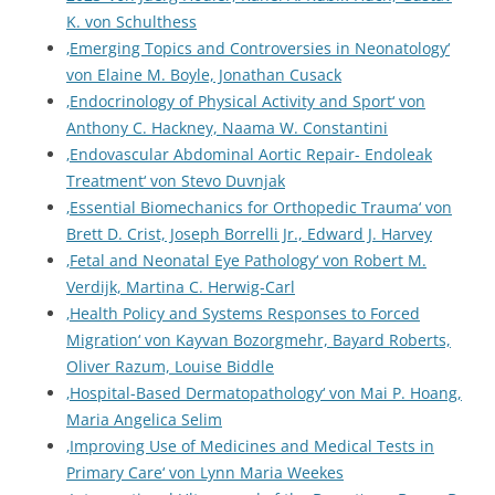
K. von Schulthess
‚Emerging Topics and Controversies in Neonatology‘
von Elaine M. Boyle, Jonathan Cusack
‚Endocrinology of Physical Activity and Sport‘ von
Anthony C. Hackney, Naama W. Constantini
‚Endovascular Abdominal Aortic Repair- Endoleak
Treatment‘ von Stevo Duvnjak
‚Essential Biomechanics for Orthopedic Trauma‘ von
Brett D. Crist, Joseph Borrelli Jr., Edward J. Harvey
‚Fetal and Neonatal Eye Pathology‘ von Robert M.
Verdijk, Martina C. Herwig-Carl
‚Health Policy and Systems Responses to Forced
Migration‘ von Kayvan Bozorgmehr, Bayard Roberts,
Oliver Razum, Louise Biddle
‚Hospital-Based Dermatopathology‘ von Mai P. Hoang,
Maria Angelica Selim
‚Improving Use of Medicines and Medical Tests in
Primary Care‘ von Lynn Maria Weekes