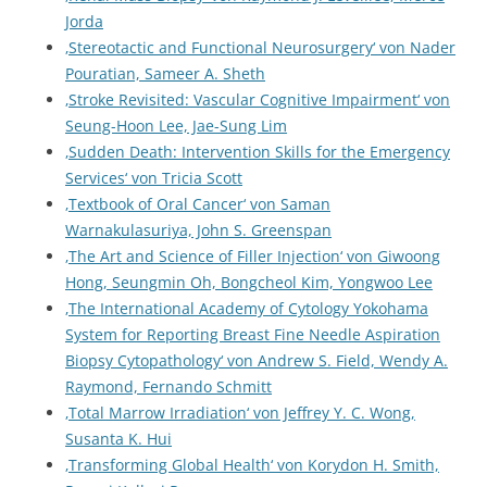
Jorda
‚Stereotactic and Functional Neurosurgery‘ von Nader
Pouratian, Sameer A. Sheth
‚Stroke Revisited: Vascular Cognitive Impairment‘ von
Seung-Hoon Lee, Jae-Sung Lim
‚Sudden Death: Intervention Skills for the Emergency
Services‘ von Tricia Scott
‚Textbook of Oral Cancer‘ von Saman
Warnakulasuriya, John S. Greenspan
‚The Art and Science of Filler Injection‘ von Giwoong
Hong, Seungmin Oh, Bongcheol Kim, Yongwoo Lee
‚The International Academy of Cytology Yokohama
System for Reporting Breast Fine Needle Aspiration
Biopsy Cytopathology‘ von Andrew S. Field, Wendy A.
Raymond, Fernando Schmitt
‚Total Marrow Irradiation‘ von Jeffrey Y. C. Wong,
Susanta K. Hui
‚Transforming Global Health‘ von Korydon H. Smith,