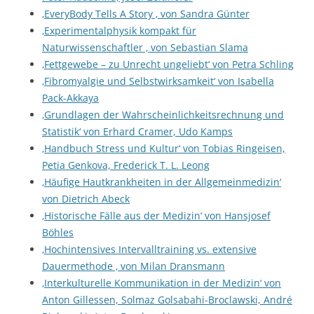
‚EveryBody Tells A Story ‚ von Sandra Günter
‚Experimentalphysik kompakt für
Naturwissenschaftler ‚ von Sebastian Slama
‚Fettgewebe – zu Unrecht ungeliebt‘ von Petra Schling
‚Fibromyalgie und Selbstwirksamkeit‘ von Isabella
Pack-Akkaya
‚Grundlagen der Wahrscheinlichkeitsrechnung und
Statistik‘ von Erhard Cramer, Udo Kamps
‚Handbuch Stress und Kultur‘ von Tobias Ringeisen,
Petia Genkova, Frederick T. L. Leong
‚Häufige Hautkrankheiten in der Allgemeinmedizin‘
von Dietrich Abeck
‚Historische Fälle aus der Medizin‘ von Hansjosef
Böhles
‚Hochintensives Intervalltraining vs. extensive
Dauermethode ‚ von Milan Dransmann
‚Interkulturelle Kommunikation in der Medizin‘ von
Anton Gillessen, Solmaz Golsabahi-Broclawski, André