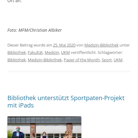
Ort an.
Foto: MFM/Christian Albiker
Dieser Beitrag wurde am
25. Mai 2020
von
Medizin-Bibliothek
unter
Bibliothek
,
Fakultät
,
Medizin
,
UKM
veröffentlicht. Schlagwörter:
Bibliothek
,
Medizin-Bibliothek
,
Paper of the Month
,
Sport
,
UKM
.
Bibliothek unterstützt Sportpaten-Projekt
mit iPads