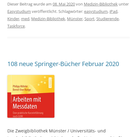
Dieser Beitrag wurde am
08. Mai 2020
von
Medizin-Bibliothek
unter
Easystudium
veröffentlicht. Schlagwörter:
easystudium
,
iPad
,
Kinder
,
med
,
Medizin-Bibliothek
,
Münster
,
Sport
,
Studierende
,
Taskforce
.
108 neue Springer-Bücher Februar 2020
Die Zweigbibliothek Münster / Universitäts- und