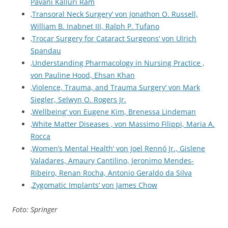
Pavani Kalluri Ram
‚Transoral Neck Surgery‘ von Jonathon O. Russell,
William B. Inabnet III, Ralph P. Tufano
‚Trocar Surgery for Cataract Surgeons‘ von Ulrich
Spandau
‚Understanding Pharmacology in Nursing Practice ‚
von Pauline Hood, Ehsan Khan
‚Violence, Trauma, and Trauma Surgery‘ von Mark
Siegler, Selwyn O. Rogers Jr.
‚Wellbeing‘ von Eugene Kim, Brenessa Lindeman
‚White Matter Diseases ‚ von Massimo Filippi, Maria A.
Rocca
‚Women’s Mental Health‘ von Joel Rennó Jr., Gislene
Valadares, Amaury Cantilino, Jeronimo Mendes-
Ribeiro, Renan Rocha, Antonio Geraldo da Silva
‚Zygomatic Implants‘ von James Chow
Foto: Springer