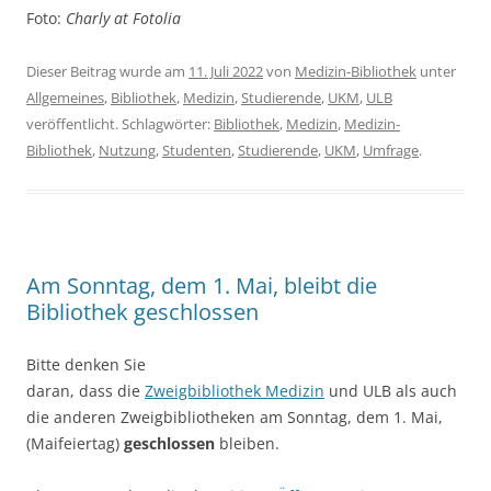
Foto:
Charly at Fotolia
Dieser Beitrag wurde am
11. Juli 2022
von
Medizin-Bibliothek
unter
Allgemeines
,
Bibliothek
,
Medizin
,
Studierende
,
UKM
,
ULB
veröffentlicht. Schlagwörter:
Bibliothek
,
Medizin
,
Medizin-
Bibliothek
,
Nutzung
,
Studenten
,
Studierende
,
UKM
,
Umfrage
.
Am Sonntag, dem 1. Mai, bleibt die
Bibliothek geschlossen
Bitte denken Sie
daran, dass die
Zweigbibliothek Medizin
und ULB als auch
die anderen Zweigbibliotheken am Sonntag, dem 1. Mai,
(Maifeiertag)
geschlossen
bleiben.