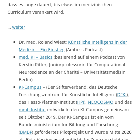
dass es lange dauert, bis etwas im medizinischen
Curriculum verankert wird.
…
weiter
Dr. med. Roland Wiest:
Künstliche Intelligenz in der
Medizin – Ein Einstieg
(Amboss Podcast)
med. KI – Basics
(basierend auf einem Podcast von
Kerstin Ritter, Juniorprofessorin für Computational
Neuroscience an der Charité – Universitätsmedizin
Berlin)
KI-Campus
– (Der Stifterverband, das Deutsche
Forschungszentrum für Künstliche Intelligenz (
DFKI
),
das Hasso-Plattner-Institut (
HPI
),
NEOCOSMO
und das
mmb Institut
entwickeln den KI-Campus gemeinsam
seit Oktober 2019. Der KI-Campus ist ein vom
Bundesministerium für Bildung und Forschung
(
BMBF
) gefördertes Pilotprojekt und wurde Mitte 2020
als Beta-Version veröffentlicht. Im Zentrum steht der