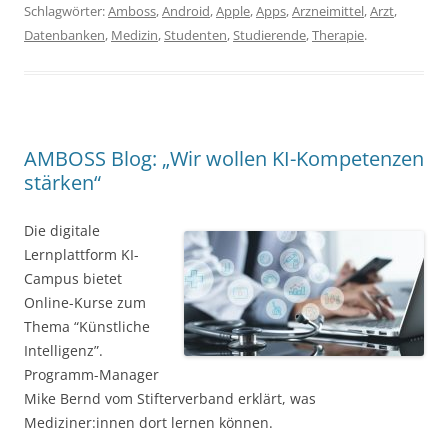
Schlagwörter:
Amboss
,
Android
,
Apple
,
Apps
,
Arzneimittel
,
Arzt
,
Datenbanken
,
Medizin
,
Studenten
,
Studierende
,
Therapie
.
AMBOSS Blog: „Wir wollen KI-Kompetenzen
stärken“
Die digitale
Lernplattform KI-
Campus bietet
Online-Kurse zum
Thema “Künstliche
Intelligenz”.
Programm-Manager
Mike Bernd vom Stifterverband erklärt, was
Mediziner:innen dort lernen können.