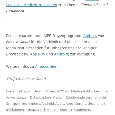
Podcast – Medizin zum Hören
zum Thema
Klimawandel und
Gesundheit
.
–
Das Lernkarten- und IMPP-Fragenprogramm
Amboss
von
Amboss GmbH
für die Vorklinik und Klinik, steht allen
Medizinstudierenden für unbegrenztes Kreuzen per
Browser bzw. App (
iOS
und
Android
) zur Verfügung.
Weitere Infos zu
Amboss
hier
.
Grafik © Amboss GmbH
Dieser Beitrag wurde am
14. Sep. 2021
von
Medizin-Bibliothek
unter
Anwendungen
,
Datenbanken
,
Medizin
,
Studierende
veröffentlicht.
Schlagwörter:
Amboss
,
Android
,
Apple
,
Apps
,
Corona
,
Gesundheit
,
Infektionen
,
Klimawandel
,
Medizin
,
Podcast
,
Studenten
,