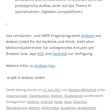
prototypische Aufbau einer auf das Thema KI
spezialisierten, digitalen Lernplattform.)
–
Das Lernkarten- und IMPP-Fragenprogramm
Amboss
von
Amboss GmbH
für die Vorklinik und Klinik, steht allen
Medizinstudierenden für unbegrenztes Kreuzen per
Browser bzw. App (
iOS
und
Android
) zur Verfügung.
Weitere Infos zu
Amboss
hier
.
Grafik © Amboss GmbH
Dieser Beitrag wurde am
22. Juni 2021
von
Medizin-Bibliothek
unter
Anwendungen
,
Datenbanken
,
Medizin
,
Studierende
veröffentlicht.
Schlagwörter:
Amboss
,
Android
,
Apple
,
Apps
,
Diagnose
,
Digitalisierung
,
Medizin
,
Multimedia
,
Studenten
,
Studierende
.