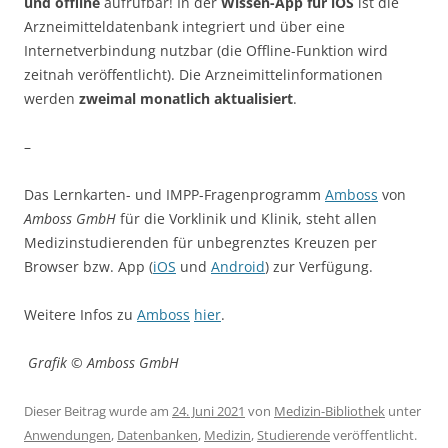
und
offline
aufrufbar! In der
Wissen-App für iOS
ist die
Arzneimitteldatenbank integriert und über eine
Internetverbindung nutzbar (die Offline-Funktion wird
zeitnah veröffentlicht). Die Arzneimittelinformationen
werden
zweimal monatlich aktualisiert
.
–
Das Lernkarten- und IMPP-Fragenprogramm
Amboss
von
Amboss GmbH
für die Vorklinik und Klinik, steht allen
Medizinstudierenden für unbegrenztes Kreuzen per
Browser bzw. App (
iOS
und
Android
) zur Verfügung.
Weitere Infos zu
Amboss
hier
.
Grafik © Amboss GmbH
Dieser Beitrag wurde am
24. Juni 2021
von
Medizin-Bibliothek
unter
Anwendungen
,
Datenbanken
,
Medizin
,
Studierende
veröffentlicht.