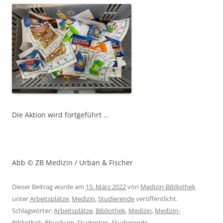
Die Aktion wird fortgeführt …
Abb © ZB Medizin / Urban & Fischer
Dieser Beitrag wurde am
15. März 2022
von
Medizin-Bibliothek
unter
Arbeitsplätze
,
Medizin
,
Studierende
veröffentlicht.
Schlagwörter:
Arbeitsplätze
,
Bibliothek
,
Medizin
,
Medizin-
Bibliothek
,
Physikum
,
Studenten
,
Studierende
.