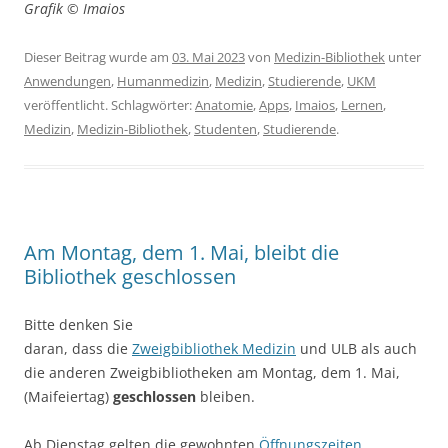
Grafik © Imaios
Dieser Beitrag wurde am
03. Mai 2023
von
Medizin-Bibliothek
unter
Anwendungen
,
Humanmedizin
,
Medizin
,
Studierende
,
UKM
veröffentlicht. Schlagwörter:
Anatomie
,
Apps
,
Imaios
,
Lernen
,
Medizin
,
Medizin-Bibliothek
,
Studenten
,
Studierende
.
Am Montag, dem 1. Mai, bleibt die
Bibliothek geschlossen
Bitte denken Sie
daran, dass die
Zweigbibliothek Medizin
und ULB als auch
die anderen Zweigbibliotheken am Montag, dem 1. Mai,
(Maifeiertag)
geschlossen
bleiben.
Ab Dienstag gelten die gewohnten
Öffnungszeiten
.