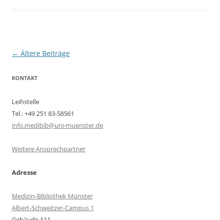
Beitragsnavigation
←
Ältere Beiträge
KONTAKT
Leihstelle
Tel.: +49 251 83-58561
info.medibib@uni-muenster.de
Weitere Ansprechpartner
Adresse
Medizin-Bibliothek Münster
Albert-Schweitzer-Campus 1
Gebäude A11