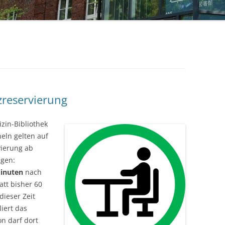
STUDIERENDE
UKM
ULB
ZEITSCHRIFTEN
zreservierung
izin-Bibliothek
eln gelten auf
vierung ab
ngen:
inuten
nach
att bisher 60
dieser Zeit
iert das
n darf dort