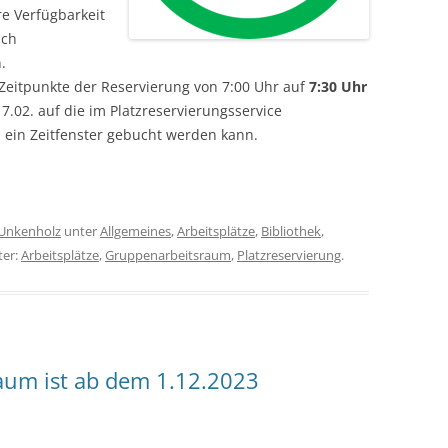
re Verfügbarkeit
uch
.
eitpunkte der Reservierung von 7:00 Uhr auf
7:30 Uhr
.02. auf die im Platzreservierungs­service
ein Zeitfenster gebucht werden kann.
Unkenholz
unter
Allgemeines
,
Arbeitsplätze
,
Bibliothek
,
ter:
Arbeitsplätze
,
Gruppenarbeitsraum
,
Platzreservierung
.
aum ist ab dem 1.12.2023