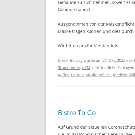
Gebäude zu sich nehmen, soweit es s
Gebinde handelt.
Ausgenommen von der Maskenpflicht 
Maske tragen können und dies durch 
Wir bitten um Ihr Verständnis.
Dieser Beitrag wurde am
21. Okt. 2022
von
Studierende
,
UKM
veröffentlicht. Schlagwö
Kaffee
,
Lernen
,
Maskenpflicht
,
Medizin-Bib
Bistro To Go
Auf Grund der aktuellen Coronaschut
die im gastronomischen Bereich 2G+ v