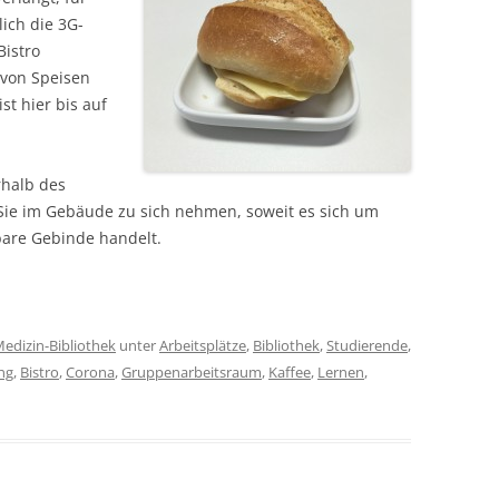
lich die 3G-
Bistro
 von Speisen
t hier bis auf
rhalb des
ie im Gebäude zu sich nehmen, soweit es sich um
bare Gebinde handelt.
edizin-Bibliothek
unter
Arbeitsplätze
,
Bibliothek
,
Studierende
,
ng
,
Bistro
,
Corona
,
Gruppenarbeitsraum
,
Kaffee
,
Lernen
,