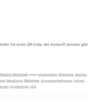
inden Sie einen QR-Code, der Auskunft darüber gibt
Medizin-Bibliothek
unter
Arbeitsplätze
,
Bibliothek
,
Medizin
,
ätze
,
Benutzung
,
Bibliothek
,
Gruppenarbeitsraum
,
Lernen
,
enten
,
Studierende
,
ULB
.