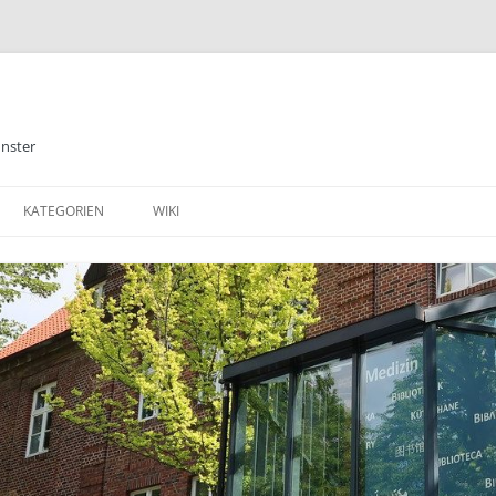
ünster
KATEGORIEN
WIKI
ALLGEMEINES
BIBLIOTHEK
E-BOOKS
DATENBANKEN
MEDIZIN
TABLETS & SMARTPHONE