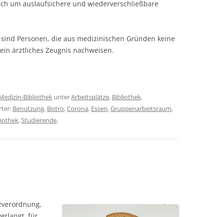
ich um auslaufsichere und wiederverschließbare
sind Personen, die aus medizinischen Gründen keine
ein ärztliches Zeugnis nachweisen.
Medizin-Bibliothek
unter
Arbeitsplätze
,
Bibliothek
,
rter:
Benutzung
,
Bistro
,
Corona
,
Essen
,
Gruppenarbeitsraum
,
liothek
,
Studierende
.
zverordnung,
erlangt, für