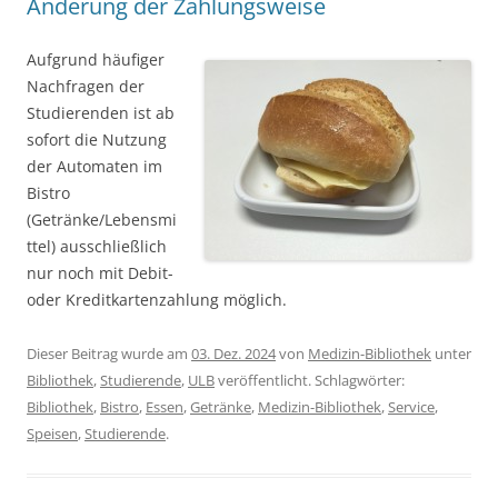
Änderung der Zahlungsweise
Aufgrund häufiger
Nachfragen der
Studierenden ist ab
sofort die Nutzung
der Automaten im
Bistro
(Getränke/Lebensmi
ttel) ausschließlich
nur noch mit Debit-
oder Kreditkartenzahlung möglich.
Dieser Beitrag wurde am
03. Dez. 2024
von
Medizin-Bibliothek
unter
Bibliothek
,
Studierende
,
ULB
veröffentlicht. Schlagwörter:
Bibliothek
,
Bistro
,
Essen
,
Getränke
,
Medizin-Bibliothek
,
Service
,
Speisen
,
Studierende
.