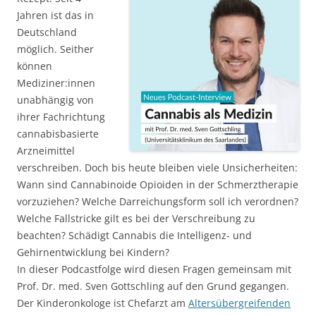
Wann sind Cannabinoide Opioiden in der Schmerztherapie
vorzuziehen? Welche Darreichungsform soll ich verordnen?
Welche Fallstricke gilt es bei der Verschreibung zu
beachten? Schädigt Cannabis die Intelligenz- und
Gehirnentwicklung bei Kindern?
In dieser Podcastfolge wird diesen Fragen gemeinsam mit
Prof. Dr. med. Sven Gottschling auf den Grund gegangen.
Der Kinderonkologe ist Chefarzt am
Altersübergreifenden
Zentrum für Palliativmedizin und Kinderschmerztherapie
am Universitätsklinikum des Saarlandes und setzt
Cannabinoide bereits seit über 20 Jahren ein. Er erklärt,
warum viele Schmerzkranke von Cannabinoiden profitieren
können und wie mit Vorurteilen umgegangen werden
kann. Zudem wird über wichtige weitere Indikationen, den
Wirkmechanismus sowie relevante Aspekte im Umgang mit
Patient:innen und ihren Angehörigen gesprochen.
Direktlink auf die Episode