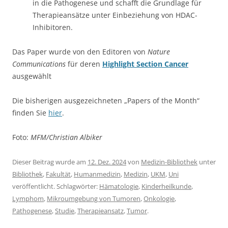
in die Pathogenese und schafft die Grundlage für
Therapieansätze unter Einbeziehung von HDAC-
Inhibitoren.
Das Paper wurde von den Editoren von
Nature
Communications
für deren
Highlight Section Cancer
ausgewählt
Die bisherigen ausgezeichneten „Papers of the Month“
finden Sie
hier
.
Foto:
MFM/Christian Albiker
Dieser Beitrag wurde am
12. Dez. 2024
von
Medizin-Bibliothek
unter
Bibliothek
,
Fakultät
,
Humanmedizin
,
Medizin
,
UKM
,
Uni
veröffentlicht. Schlagwörter:
Hämatologie
,
Kinderheilkunde
,
Lymphom
,
Mikroumgebung von Tumoren
,
Onkologie
,
Pathogenese
,
Studie
,
Therapieansatz
,
Tumor
.