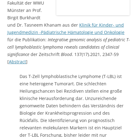
Das T-Zell lymphoblastische Lymphome (T-LBL) ist
eine heterogene Tumorart. Die schlechten
Heilungschancen bei Rezidiven stellen eine große
klinische Herausforderung dar. Unzureichende
genomweite Daten behindern das Verständnis der
Biologie der Krankheitsprogression und des
Rückfalls. Die Identifizierung von prognostisch
relevanten molekularen Markern ist ein Hauptziel
der T-LBL Forschung, bisher leider mit nur
überschaubarem Fortschritt.
Dies ist die erste umfassende, systematische Studie,
die Rezidivfälle einschließt und einen integrierten
Ansatz von Genomik und Epigenomik verwendet, um
die Mutationslandschaft von T-LBL zu
charakterisieren und Marker von prognostischer
Relevanz zu identifizieren. Es konnten NOTCH1 als
mutmaßlichen Treiber für T-LBL, sowie eine aktivierte
NOTCH/PI3K-AKT-Signalachse und Veränderungen in