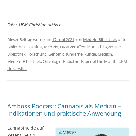
Amboss Podcast: Cannabis als Medizin –
Indikationen und praktische Anwendung
Cannabinoide auf
Rezept: Seit 4
Jahren ist das in
Deutschland
möglich. Seither
können
Mediziner:innen
unabhängig von
ihrer Fachrichtung
cannabisbasierte
Arzneimittel
verschreiben. Doch bis heute bleiben viele Unsicherheiten: