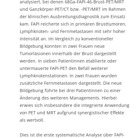
Lymphknotenstationen. In zwei Frauen wurden
zusätzliche Fernmetastasen dargestellt. Die neue
Bildgebung führte bei drei Patientinnen zu einer
Änderung des weiteren Managements. Hierbei
erwies sich insbesondere die integrierte Anwendung
von PET und MRT aufgrund synergistischer Effekte
als wertvoll.
Dies ist die erste systematische Analyse über FAPI-
PET/MRT bei Brustkrebs. Im Vergleich zu bisher
verfügbaren Methoden wie 18F-FDG-PET lassen sich
insbesondere primäre Brusttumore besser
darstellen. Dies ist wichtig für die Konzeption
zukünftiger prospektiver Studien mit dem Ziel, FAPI-
PET/MRT zur Diagnostik von Brustkrebs klinisch zu
etablieren.
Eine Liste aller bisherigen Gewinner der
Paper of the Month
– Auszeichnung finden Sie
hier
.