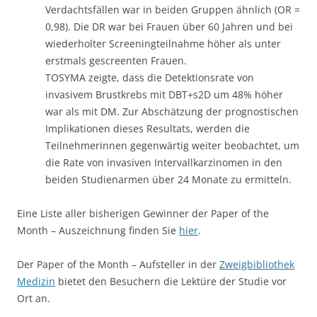
invasivem Brustkrebs mit DBT+s2D um 48% höher
war als mit DM. Zur Abschätzung der prognostischen
Implikationen dieses Resultats, werden die
Teilnehmerinnen gegenwärtig weiter beobachtet, um
die Rate von invasiven Intervallkarzinomen in den
beiden Studienarmen über 24 Monate zu ermitteln.
Eine Liste aller bisherigen Gewinner der Paper of the
Month – Auszeichnung finden Sie
hier
.
Der Paper of the Month – Aufsteller in der
Zweigbibliothek
Medizin
bietet den Besuchern die Lektüre der Studie vor
Ort an.
Foto: MFM/Christian Albiker
Dieser Beitrag wurde am
21. Juni 2022
von
Medizin-Bibliothek
unter
Fakultät
,
Medizin
,
UKM
veröffentlicht. Schlagwörter:
Forschung
,
Medizin
,
Medizin-Bibliothek
,
Onkologie
,
Paper of the Month
,