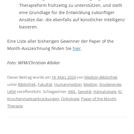
Therapieform frühzeitig zu unterstützen, und stellt
eine Grundlage für die Entwicklung zukünftiger
Ansätze dar, die ebenfalls auf künstlicher Intelligenz
basieren.
Eine Liste aller bisherigen Gewinner der Paper of the
Month-Auszeichnung finden Sie
hier
.
Foto: MFM/Christian Albiker
Dieser Beitrag wurde am
18. März 2024
von
Medizin-Bibliothek
unter
Bibliothek
,
Fakultät
,
Humanmedizin
,
Medizin
,
Studierende
,
UKM
veröffentlicht. Schlagwörter:
AML
,
Genetik
,
Hämatologie
,
KI
,
Knochenmarkserkrankungen
,
Onkologie
,
Paper of the Month
,
Therapie
.