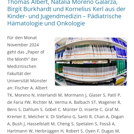
Thomas Albert, Natalia Moreno Galarza,
Birgit Burkhardt und Kornelius Kerl aus der
Kinder- und Jugendmedizin – Pädiatrische
Hämatologie und Onkologie
Für den Monat
November 2024
geht das „Paper of
the Month“ der
Medizinischen
Fakultät der
Universität Münster
an: Fischer A, Albert
TK, Moreno N, Interlandi M, Mormann J, Glaser S, Patil P,
de Faria FW, Richter M, Verma A, Balbach ST, Wagener R,
Bens S, Dahlum S, Göbel C, Münter D, Inserte C, Graf M,
Kremer E, Melcher V, Di Stefano G, Santi R, Chan A, Dogan
A, Bush J, Hasselblatt M, Cheng S, Spetalen S, Fosså A,
Hartmann W, Herbrüggen H, Robert S, Oyen F, Dugas M,