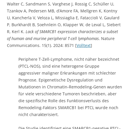
Walter C, Sandmann S, Varghese J, Rossig C, Schüller U,
Tzankov A, Pedersen MB, d’Amore FA, Mellgren K, Kontny
U, Kancherla V, Veloza L, Missiaglia E, Fataccioli V, Gaulard
P, Burkhardt B, Soehnlein O, Klapper W, de Leval L, Siebert
R, Kerl K.
Lack of SMARCB1 expression characterizes a subset
of human and murine peripheral T-cell lymphomas
. Nature
Communications. 15(1). 2024: 8571 [
Volltext
]
Periphere T-Zell-Lymphome, nicht näher bezeichnet
(PTCL-NOS), sind eine heterogene Gruppe
aggressiver maligner Erkrankungen mit schlechter
Prognose. Epigenetische Dysregulation und
Mutationen in Chromatin-Remodeling-Genen wurden
für viele verschiedene Tumoren beschrieben, aber
die spezifische Rolle des Funktionsverlusts des
Remodeling-Faktors SMARCB1 bei PTCL wurde noch
nicht charakterisiert.
Die Studie identifiziert eine SMARCB1-negative PTCL-