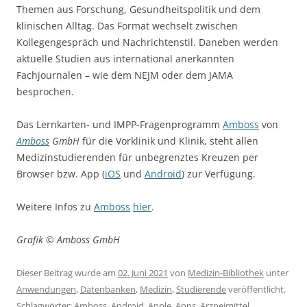
Browser bzw. App (
iOS
und
Android
) zur Verfügung.
Weitere Infos zu
Amboss
hier
.
Grafik © Amboss GmbH
Dieser Beitrag wurde am
02. Juni 2021
von
Medizin-Bibliothek
unter
Anwendungen
,
Datenbanken
,
Medizin
,
Studierende
veröffentlicht.
Schlagwörter:
Amboss
,
Android
,
Apple
,
Apps
,
Arzneimittel
,
Onkologie
,
Palliativmedizin
,
Patienten
,
Podcast
.
E-Book-Pakete 2021: Fast 400.000 Titel
Auch 2021 stellt die
ULB Münster in