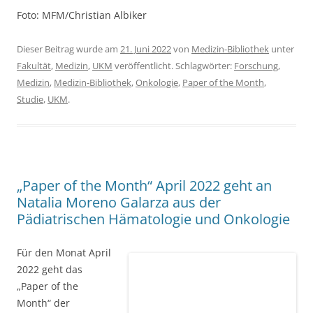
Studie
,
UKM
.
„Paper of the Month“ April 2022 geht an
Natalia Moreno Galarza aus der
Pädiatrischen Hämatologie und Onkologie
Für den Monat April
2022 geht das
„Paper of the
Month“ der
Medizinischen
Fakultät der WWU
Münster an Dr.
Monika Graf, Marta
Interlandi und Dr. Natalia Moreno aus der
Pädiatrischen