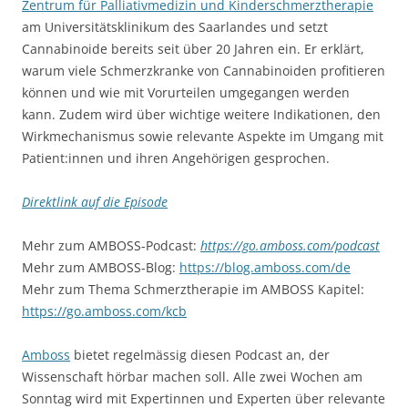
Mehr zum AMBOSS-Podcast:
https://go.amboss.com/podcast
Mehr zum AMBOSS-Blog:
https://blog.amboss.com/de
Mehr zum Thema Schmerztherapie im AMBOSS Kapitel:
https://go.amboss.com/kcb
Amboss
bietet regelmässig diesen Podcast an, der
Wissenschaft hörbar machen soll. Alle zwei Wochen am
Sonntag wird mit Expertinnen und Experten über relevante
Themen aus Forschung, Gesundheitspolitik und dem
klinischen Alltag. Das Format wechselt zwischen
Kollegengespräch und Nachrichtenstil. Daneben werden
aktuelle Studien aus international anerkannten
Fachjournalen – wie dem NEJM oder dem JAMA
besprochen.
Das Lernkarten- und IMPP-Fragenprogramm
Amboss
von
Amboss
GmbH
für die Vorklinik und Klinik, steht allen
Medizinstudierenden für unbegrenztes Kreuzen per