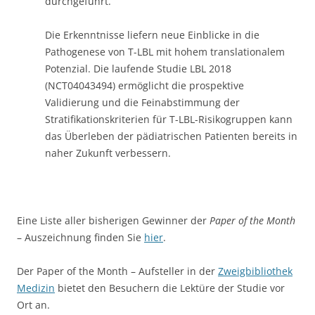
Eine Liste aller bisherigen Gewinner der
Paper of the Month
– Auszeichnung finden Sie
hier
.
Der Paper of the Month – Aufsteller in der
Zweigbibliothek
Medizin
bietet den Besuchern die Lektüre der Studie vor
Ort an.
Foto: MFM/Christian Albiker
Dieser Beitrag wurde am
17. Juni 2021
von
Medizin-Bibliothek
unter
Bibliothek
,
Fakultät
,
Medizin
,
UKM
veröffentlicht. Schlagwörter:
Bibliothek
,
Forschung
,
Genomic
,
Kinderheilkunde
,
Medizin
,
Medizin-Bibliothek
,
Onkologie
,
Pädiatrie
,
Paper of the Month
,
UKM
,
Universität
.