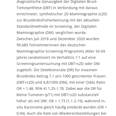
Mammographie (DM), verglichen wurde.
Zwischen Juli 2018 und Dezember 2020 wurden
99.689 Teilnehmerinnen des deutschen
Mammographie-Screening-Programms (Alter 50-69
Jahre) randomisiert im Verhältnis 1:1 auf eine
Screeningsuntersuchung mit DBT+s2D oder DM
zugeteilt. Die Detektionsrate (DR) für invasiven
Brustkrebs betrug 7,1 pro 1000 gescreenter Frauen
(DBT+s2D) und 4,8/1000 (DM), mit einer Odds Ratio
OR = 1,48, 95% KI 1,25-1,78. Dabei war die DR für
kleine Tumoren (pT1) mit DBT+s2D substanziell
höher als mit DM: OR = 1,73 [1,1-2,19], während in-
situ Karzinome gleich häufig entdeckt wurden (OR =
0,94). Auch die Rate von Wiedereinbestellungen bei
Verdachtsfällen war in beiden Gruppen ähnlich (OR =
0,98). Die DR war bei Frauen über 60 Jahren und bei
wiederholter Screeningteilnahme höher als unter
erstmals gescreenten Frauen.
TOSYMA zeigte, dass die Detektionsrate von