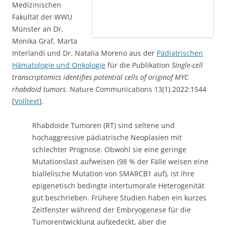
Hämatologie und Onkologie
für die Publikation
Single-cell
transcriptomics identifies potential cells of originof MYC
rhabdoid tumors
. Nature Communications 13(1).2022:1544
[
Volltext
].
Rhabdoide Tumoren (RT) sind seltene und
hochaggressive pädiatrische Neoplasien mit
schlechter Prognose. Obwohl sie eine geringe
Mutationslast aufweisen (98 % der Fälle weisen eine
biallelische Mutation von SMARCB1 auf), ist ihre
epigenetisch bedingte intertumorale Heterogenität
gut beschrieben. Frühere Studien haben ein kurzes
Zeitfenster während der Embryogenese für die
Tumorentwicklung aufgedeckt, aber die
Ursprungszelle (COO) war bisher unklar.
Es wurden gentechnisch veränderte Mausmodelle
(GEMMs) und Einzelzell-RNA-Sequenzierung
verwendet, um den zellulären Ursprung der RT zu