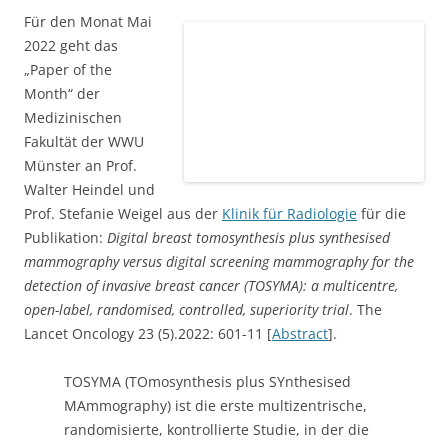
Für den Monat Mai
2022 geht das „Paper of the Month“ der Medizinischen
Fakultät der WWU Münster an Prof. Walter Heindel und
Prof. Stefanie Weigel aus der
Klinik für Radiologie
für die
Publikation:
Digital breast tomosynthesis plus synthesised
mammography versus digital screening mammography for the
detection of invasive breast cancer (TOSYMA): a multicentre,
open-label, randomised, controlled, superiority trial
. The
Lancet Oncology 23 (5).2022: 601-11 [
Abstract
].
TOSYMA (TOmosynthesis plus SYnthesised
MAmmography) ist die erste multizentrische,
randomisierte, kontrollierte Studie, in der die
diagnostische Genauigkeit der Digitalen Brust-
Tomosynthese (DBT) in Verbindung mit daraus
errechneter, synthetischer 2D Mammographie (s2D)
zur Brustkrebsfrüherkennung mit der aktuellen
Standardmethode im Screening, der Digitalen