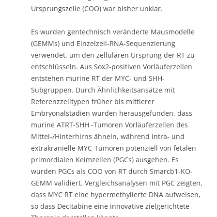
entschlüsseln. Aus Sox2-positiven Vorläuferzellen
entstehen murine RT der MYC- und SHH-
Subgruppen. Durch Ähnlichkeitsansätze mit
Referenzzelltypen früher bis mittlerer
Embryonalstadien wurden herausgefunden, dass
murine ATRT-SHH -Tumoren Vorläuferzellen des
Mittel-/Hinterhirns ähneln, während intra- und
extrakranielle MYC-Tumoren potenziell von fetalen
primordialen Keimzellen (PGCs) ausgehen. Es
wurden PGCs als COO von RT durch Smarcb1-KO-
GEMM validiert. Vergleichsanalysen mit PGC zeigten,
dass MYC RT eine hypermethylierte DNA aufweisen,
so dass Decitabine eine innovative zielgerichtete
Therapie darstellen könnte.
Die Ergebnisse geben Aufschluss über die
Ursprungszellen der RT. Darüber hinaus konnte
gezeigt werden, dass die Behandlung mit Decitabin