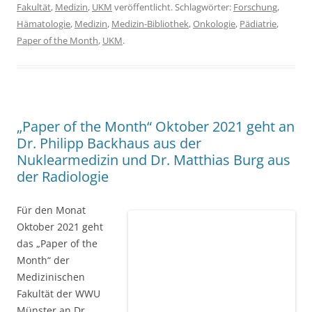
„Paper of the Month“ Oktober 2021 geht an
Dr. Philipp Backhaus aus der
Nuklearmedizin und Dr. Matthias Burg aus
der Radiologie
Für den Monat
Oktober 2021 geht das „Paper of the Month“ der
Medizinischen Fakultät der WWU Münster an Dr. Philipp
Backhaus aus der
Nuklearmedizin
und Dr. Matthias Burg
aus der
Radiologie
für die Publikation:
Simultaneous FAPI
PET/MRI Targeting the Fibroblast-Activation Protein for Breast
Cancer
in der Zeitschrift
Radiology
. 2021 Oct 12. [
Volltext
]
Die MRT-Untersuchung der Brust ist eine wichtige
Modalität für die bildgebende Beurteilung von
Brustkrebs. PET/MRT erlaubt die Kombination dieser
Untersuchung mit der gleichzeitigen Messung von