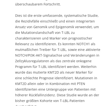
Zellzyklusregulatoren als das zentrale onkogene
Programm für T-LBL identifiziert werden. Weiterhin
wurde das mutierte KMT2D als neuer Marker für
eine schlechte Prognose identifiziert. Mutationen in
KMT2D allein oder in Kombination mit PTEN
identifizierten eine Untergruppe von Patienten mit
höherer Rückfallinzidenz. Diese Studie wurde an der
bisher größten Kohorte von T-LBL-Patienten
durchgeführt.
Die Erkenntnisse liefern neue Einblicke in die
Pathogenese von T-LBL mit hohem translationalem
Potenzial. Die laufende Studie LBL 2018
(NCT04043494) ermöglicht die prospektive
Validierung und die Feinabstimmung der
Stratifikationskriterien für T-LBL-Risikogruppen kann
das Überleben der pädiatrischen Patienten bereits in
naher Zukunft verbessern.