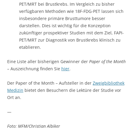
Der Paper of the Month – Aufsteller in der
Zweigbibliothek
Medizin
bietet den Besuchern die Lektüre der Studie vor
Ort an.
—
Foto: MFM/Christian Albiker
Dieser Beitrag wurde am
19. Nov. 2021
von
Unkenholz
unter
Bibliothek
,
Fakultät
,
Medizin
,
UKM
veröffentlicht. Schlagwörter:
Bibliothek
,
Brustkrebs
,
Forschung
,
Medizin-Bibliothek
,
MRT
,
Onkologie
,
Paper of the Month
,
UKM
,
Universität
.
„Paper of the Month“ Mai 2021 geht an