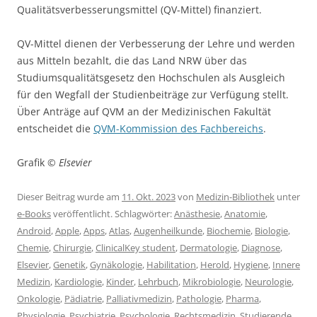
Qualitätsverbesserungsmittel (QV-Mittel) finanziert.
QV-Mittel dienen der Verbesserung der Lehre und werden
aus Mitteln bezahlt, die das Land NRW über das
Studiumsqualitätsgesetz den Hochschulen als Ausgleich
für den Wegfall der Studienbeiträge zur Verfügung stellt.
Über Anträge auf QVM an der Medizinischen Fakultät
entscheidet die
QVM-Kommission des Fachbereichs
.
Grafik ©
Elsevier
Dieser Beitrag wurde am
11. Okt. 2023
von
Medizin-Bibliothek
unter
e-Books
veröffentlicht. Schlagwörter:
Anästhesie
,
Anatomie
,
Android
,
Apple
,
Apps
,
Atlas
,
Augenheilkunde
,
Biochemie
,
Biologie
,
Chemie
,
Chirurgie
,
ClinicalKey student
,
Dermatologie
,
Diagnose
,
Elsevier
,
Genetik
,
Gynäkologie
,
Habilitation
,
Herold
,
Hygiene
,
Innere
Medizin
,
Kardiologie
,
Kinder
,
Lehrbuch
,
Mikrobiologie
,
Neurologie
,
Onkologie
,
Pädiatrie
,
Palliativmedizin
,
Pathologie
,
Pharma
,
Physiologie
,
Psychiatrie
,
Psychologie
,
Rechtsmedizin
,
Studierende
,