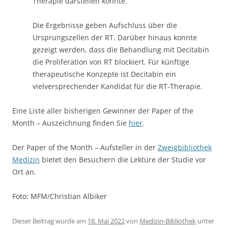
die Proliferation von RT blockiert. Für künftige
therapeutische Konzepte ist Decitabin ein
vielversprechender Kandidat für die RT-Therapie.
Eine Liste aller bisherigen Gewinner der Paper of the
Month – Auszeichnung finden Sie
hier
.
Der Paper of the Month – Aufsteller in der
Zweigbibliothek
Medizin
bietet den Besuchern die Lektüre der Studie vor
Ort an.
Foto: MFM/Christian Albiker
Dieser Beitrag wurde am
18. Mai 2022
von
Medizin-Bibliothek
unter
Fakultät
,
Medizin
,
UKM
veröffentlicht. Schlagwörter:
Forschung
,
Hämatologie
,
Medizin
,
Medizin-Bibliothek
,
Onkologie
,
Pädiatrie
,
Paper of the Month
,
UKM
.