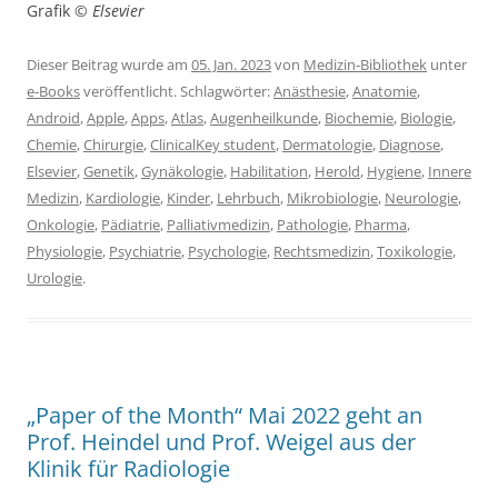
Grafik ©
Elsevier
Dieser Beitrag wurde am
05. Jan. 2023
von
Medizin-Bibliothek
unter
e-Books
veröffentlicht. Schlagwörter:
Anästhesie
,
Anatomie
,
Android
,
Apple
,
Apps
,
Atlas
,
Augenheilkunde
,
Biochemie
,
Biologie
,
Chemie
,
Chirurgie
,
ClinicalKey student
,
Dermatologie
,
Diagnose
,
Elsevier
,
Genetik
,
Gynäkologie
,
Habilitation
,
Herold
,
Hygiene
,
Innere
Medizin
,
Kardiologie
,
Kinder
,
Lehrbuch
,
Mikrobiologie
,
Neurologie
,
Onkologie
,
Pädiatrie
,
Palliativmedizin
,
Pathologie
,
Pharma
,
Physiologie
,
Psychiatrie
,
Psychologie
,
Rechtsmedizin
,
Toxikologie
,
Urologie
.
„Paper of the Month“ Mai 2022 geht an
Prof. Heindel und Prof. Weigel aus der
Klinik für Radiologie