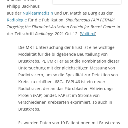
Radiotracern, um so die Spezifität zur Detektion von
Krebs zu erhöhen. 68Ga-FAPI-46 ist ein neuer
Radiotracer, der an das Fibroblasten Aktivierungs-
Protein (FAP) bindet. FAP ist im Stroma von
verschiedenen Krebsarten exprimiert, so auch in
Brustkrebs.
Es wurden Daten von 19 Patientinnen mit Brustkrebs
analysiert, bei denen 68Ga-FAPI-46-Brust-PET/MRT
und Ganzkörper-PET/CT bzw. -PET/MRT im Rahmen
der klinischen Ausbreitungsdiagnostik zum Einsatz
kam. FAPI reicherte sich in primären Brusttumoren,
Lymphknoten- und Fernmetastasen mit sehr hoher
Intensität an. Im Vergleich zu konventioneller
Bildgebung konnten in zwei Frauen neue
Tumorläsionen innerhalb der Brust dargestellt
werden. In sieben Patientinnen etablierte oder
untermauerte FAPI-PET den Befall weiterer