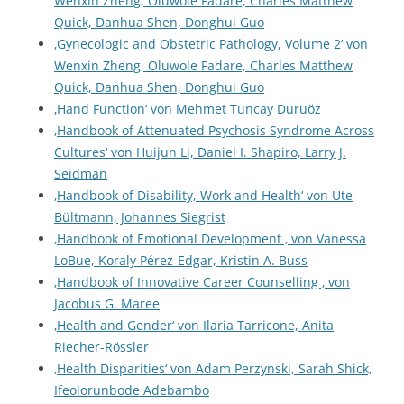
Wenxin Zheng, Oluwole Fadare, Charles Matthew
Quick, Danhua Shen, Donghui Guo
‚Gynecologic and Obstetric Pathology, Volume 2‘ von
Wenxin Zheng, Oluwole Fadare, Charles Matthew
Quick, Danhua Shen, Donghui Guo
‚Hand Function‘ von Mehmet Tuncay Duruöz
‚Handbook of Attenuated Psychosis Syndrome Across
Cultures‘ von Huijun Li, Daniel I. Shapiro, Larry J.
Seidman
‚Handbook of Disability, Work and Health‘ von Ute
Bültmann, Johannes Siegrist
‚Handbook of Emotional Development ‚ von Vanessa
LoBue, Koraly Pérez-Edgar, Kristin A. Buss
‚Handbook of Innovative Career Counselling ‚ von
Jacobus G. Maree
‚Health and Gender‘ von Ilaria Tarricone, Anita
Riecher-Rössler
‚Health Disparities‘ von Adam Perzynski, Sarah Shick,
Ifeolorunbode Adebambo