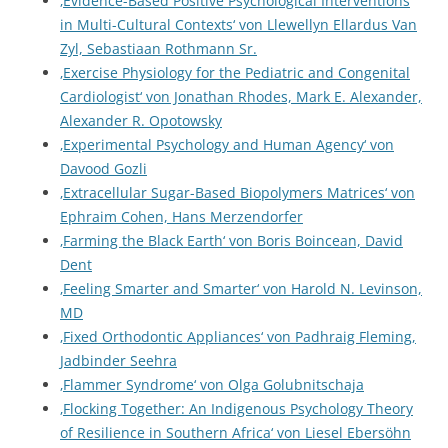
‚Evidence-Based Positive Psychological Interventions
in Multi-Cultural Contexts‘ von Llewellyn Ellardus Van
Zyl, Sebastiaan Rothmann Sr.
‚Exercise Physiology for the Pediatric and Congenital
Cardiologist‘ von Jonathan Rhodes, Mark E. Alexander,
Alexander R. Opotowsky
‚Experimental Psychology and Human Agency‘ von
Davood Gozli
‚Extracellular Sugar-Based Biopolymers Matrices‘ von
Ephraim Cohen, Hans Merzendorfer
‚Farming the Black Earth‘ von Boris Boincean, David
Dent
‚Feeling Smarter and Smarter‘ von Harold N. Levinson,
MD
‚Fixed Orthodontic Appliances‘ von Padhraig Fleming,
Jadbinder Seehra
‚Flammer Syndrome‘ von Olga Golubnitschaja
‚Flocking Together: An Indigenous Psychology Theory
of Resilience in Southern Africa‘ von Liesel Ebersöhn