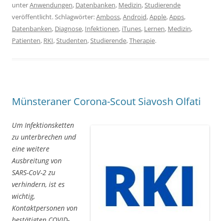
unter
Anwendungen
,
Datenbanken
,
Medizin
,
Studierende
veröffentlicht. Schlagwörter:
Amboss
,
Android
,
Apple
,
Apps
,
Datenbanken
,
Diagnose
,
Infektionen
,
iTunes
,
Lernen
,
Medizin
,
Patienten
,
RKI
,
Studenten
,
Studierende
,
Therapie
.
Münsteraner Corona-Scout Siavosh Olfati
Um Infektionsketten
zu unterbrechen und
eine weitere
Ausbreitung von
SARS-CoV-2 zu
verhindern, ist es
wichtig,
Kontaktpersonen von
bestätigten COVID-