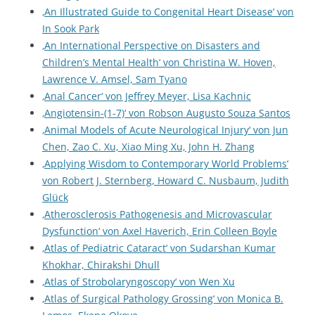
‚An Illustrated Guide to Congenital Heart Disease‘ von
In Sook Park
‚An International Perspective on Disasters and
Children’s Mental Health‘ von Christina W. Hoven,
Lawrence V. Amsel, Sam Tyano
‚Anal Cancer‘ von Jeffrey Meyer, Lisa Kachnic
‚Angiotensin-(1-7)‘ von Robson Augusto Souza Santos
‚Animal Models of Acute Neurological Injury‘ von Jun
Chen, Zao C. Xu, Xiao Ming Xu, John H. Zhang
‚Applying Wisdom to Contemporary World Problems‘
von Robert J. Sternberg, Howard C. Nusbaum, Judith
Glück
‚Atherosclerosis Pathogenesis and Microvascular
Dysfunction‘ von Axel Haverich, Erin Colleen Boyle
‚Atlas of Pediatric Cataract‘ von Sudarshan Kumar
Khokhar, Chirakshi Dhull
‚Atlas of Strobolaryngoscopy‘ von Wen Xu
‚Atlas of Surgical Pathology Grossing‘ von Monica B.