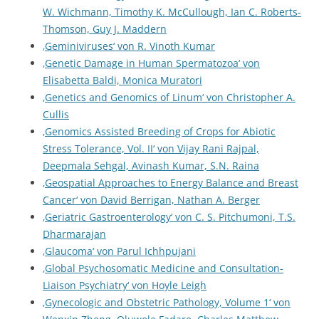
W. Wichmann, Timothy K. McCullough, Ian C. Roberts-
Thomson, Guy J. Maddern
‚Geminiviruses‘ von R. Vinoth Kumar
‚Genetic Damage in Human Spermatozoa‘ von
Elisabetta Baldi, Monica Muratori
‚Genetics and Genomics of Linum‘ von Christopher A.
Cullis
‚Genomics Assisted Breeding of Crops for Abiotic
Stress Tolerance, Vol. II‘ von Vijay Rani Rajpal,
Deepmala Sehgal, Avinash Kumar, S.N. Raina
‚Geospatial Approaches to Energy Balance and Breast
Cancer‘ von David Berrigan, Nathan A. Berger
‚Geriatric Gastroenterology‘ von C. S. Pitchumoni, T.S.
Dharmarajan
‚Glaucoma‘ von Parul Ichhpujani
‚Global Psychosomatic Medicine and Consultation-
Liaison Psychiatry‘ von Hoyle Leigh
‚Gynecologic and Obstetric Pathology, Volume 1‘ von