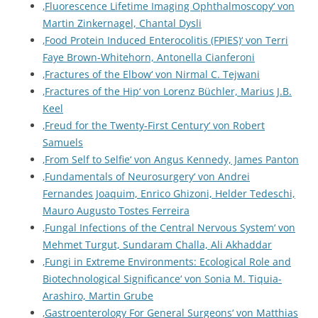
‚Fluorescence Lifetime Imaging Ophthalmoscopy‘ von
Martin Zinkernagel, Chantal Dysli
‚Food Protein Induced Enterocolitis (FPIES)‘ von Terri
Faye Brown-Whitehorn, Antonella Cianferoni
‚Fractures of the Elbow‘ von Nirmal C. Tejwani
‚Fractures of the Hip‘ von Lorenz Büchler, Marius J.B.
Keel
‚Freud for the Twenty-First Century‘ von Robert
Samuels
‚From Self to Selfie‘ von Angus Kennedy, James Panton
‚Fundamentals of Neurosurgery‘ von Andrei
Fernandes Joaquim, Enrico Ghizoni, Helder Tedeschi,
Mauro Augusto Tostes Ferreira
‚Fungal Infections of the Central Nervous System‘ von
Mehmet Turgut, Sundaram Challa, Ali Akhaddar
‚Fungi in Extreme Environments: Ecological Role and
Biotechnological Significance‘ von Sonia M. Tiquia-
Arashiro, Martin Grube
‚Gastroenterology For General Surgeons‘ von Matthias