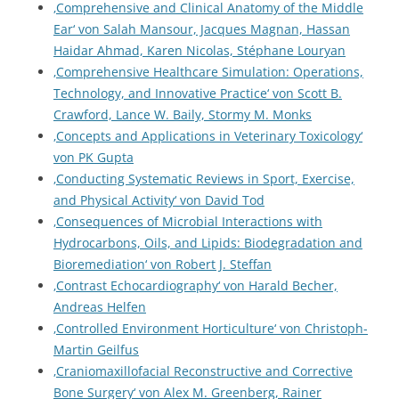
‚Comprehensive and Clinical Anatomy of the Middle
Ear‘ von Salah Mansour, Jacques Magnan, Hassan
Haidar Ahmad, Karen Nicolas, Stéphane Louryan
‚Comprehensive Healthcare Simulation: Operations,
Technology, and Innovative Practice‘ von Scott B.
Crawford, Lance W. Baily, Stormy M. Monks
‚Concepts and Applications in Veterinary Toxicology‘
von PK Gupta
‚Conducting Systematic Reviews in Sport, Exercise,
and Physical Activity‘ von David Tod
‚Consequences of Microbial Interactions with
Hydrocarbons, Oils, and Lipids: Biodegradation and
Bioremediation‘ von Robert J. Steffan
‚Contrast Echocardiography‘ von Harald Becher,
Andreas Helfen
‚Controlled Environment Horticulture‘ von Christoph-
Martin Geilfus
‚Craniomaxillofacial Reconstructive and Corrective
Bone Surgery‘ von Alex M. Greenberg, Rainer