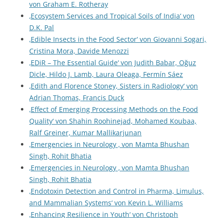
von Graham E. Rotheray
‚Ecosystem Services and Tropical Soils of India‘ von
D.K. Pal
‚Edible Insects in the Food Sector‘ von Giovanni Sogari,
Cristina Mora, Davide Menozzi
‚EDiR – The Essential Guide‘ von Judith Babar, Oğuz
Dicle, Hildo J. Lamb, Laura Oleaga, Fermín Sáez
‚Edith and Florence Stoney, Sisters in Radiology‘ von
Adrian Thomas, Francis Duck
‚Effect of Emerging Processing Methods on the Food
Quality‘ von Shahin Roohinejad, Mohamed Koubaa,
Ralf Greiner, Kumar Mallikarjunan
‚Emergencies in Neurology ‚ von Mamta Bhushan
Singh, Rohit Bhatia
‚Emergencies in Neurology ‚ von Mamta Bhushan
Singh, Rohit Bhatia
‚Endotoxin Detection and Control in Pharma, Limulus,
and Mammalian Systems‘ von Kevin L. Williams
‚Enhancing Resilience in Youth‘ von Christoph