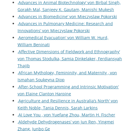
‚Advances in Animal Biotechnology‘ von Birbal Singh,
Gorakh Mal, Sanjeev K. Gautam, Manishi Mukesh
‚Advances in Biomedicine‘ von Mieczyslaw Pokorski
‚Advances in Pulmonary Medicine: Research and
Innovations‘ von Mieczyslaw Pokorski
‚Aeromedical Evacuation‘ von William W. Hurd,
William Beninati
‚Affective Dimensions of Fieldwork and Ethnography‘
von Thomas Stodulka, Samia Dinkelaker, Ferdiansyah
Thajib
‚African Mythology, Femininity, and Maternity ‚ von
Ismahan Soukeyna Diop
‚After-School Programming and Intrinsic Motivation‘
von Elaine Clanton Harpine
‚Agriculture and Resilience in Australia’s North‘ von
Keith Noble, Tania Dennis, Sarah Larkins
‚AI Love You ‚ von Yuefang Zhou, Martin H. Fischer
‚Aldehyde Dehydrogenases‘ von Jun Ren, Yingmei
Zhang, Junbo Ge