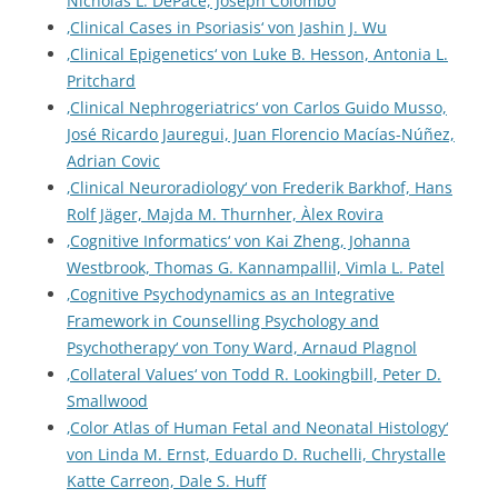
Nicholas L. DePace, Joseph Colombo
‚Clinical Cases in Psoriasis‘ von Jashin J. Wu
‚Clinical Epigenetics‘ von Luke B. Hesson, Antonia L.
Pritchard
‚Clinical Nephrogeriatrics‘ von Carlos Guido Musso,
José Ricardo Jauregui, Juan Florencio Macías-Núñez,
Adrian Covic
‚Clinical Neuroradiology‘ von Frederik Barkhof, Hans
Rolf Jäger, Majda M. Thurnher, Àlex Rovira
‚Cognitive Informatics‘ von Kai Zheng, Johanna
Westbrook, Thomas G. Kannampallil, Vimla L. Patel
‚Cognitive Psychodynamics as an Integrative
Framework in Counselling Psychology and
Psychotherapy‘ von Tony Ward, Arnaud Plagnol
‚Collateral Values‘ von Todd R. Lookingbill, Peter D.
Smallwood
‚Color Atlas of Human Fetal and Neonatal Histology‘
von Linda M. Ernst, Eduardo D. Ruchelli, Chrystalle
Katte Carreon, Dale S. Huff