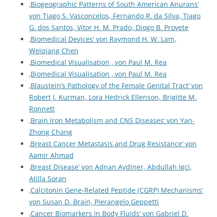
‚Biogeographic Patterns of South American Anurans‘
von Tiago S. Vasconcelos, Fernando R. da Silva, Tiago
G. dos Santos, Vitor H. M. Prado, Diogo B. Provete
‚Biomedical Devices‘ von Raymond H. W. Lam,
Weiqiang Chen
‚Biomedical Visualisation ‚ von Paul M. Rea
‚Biomedical Visualisation ‚ von Paul M. Rea
‚Blaustein’s Pathology of the Female Genital Tract‘ von
Robert J. Kurman, Lora Hedrick Ellenson, Brigitte M.
Ronnett
‚Brain Iron Metabolism and CNS Diseases‘ von Yan-
Zhong Chang
‚Breast Cancer Metastasis and Drug Resistance‘ von
Aamir Ahmad
‚Breast Disease‘ von Adnan Aydiner, Abdullah Igci,
Atilla Soran
‚Calcitonin Gene-Related Peptide (CGRP) Mechanisms‘
von Susan D. Brain, Pierangelo Geppetti
‚Cancer Biomarkers in Body Fluids‘ von Gabriel D.