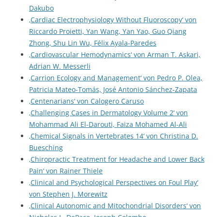
Dakubo
‚Cardiac Electrophysiology Without Fluoroscopy‘ von
Riccardo Proietti, Yan Wang, Yan Yao, Guo Qiang
Zhong, Shu Lin Wu, Félix Ayala-Paredes
‚Cardiovascular Hemodynamics‘ von Arman T. Askari,
Adrian W. Messerli
‚Carrion Ecology and Management‘ von Pedro P. Olea,
Patricia Mateo-Tomás, José Antonio Sánchez-Zapata
‚Centenarians‘ von Calogero Caruso
‚Challenging Cases in Dermatology Volume 2‘ von
Mohammad Ali El-Darouti, Faiza Mohamed Al-Ali
‚Chemical Signals in Vertebrates 14‘ von Christina D.
Buesching
‚Chiropractic Treatment for Headache and Lower Back
Pain‘ von Rainer Thiele
‚Clinical and Psychological Perspectives on Foul Play‘
von Stephen J. Morewitz
‚Clinical Autonomic and Mitochondrial Disorders‘ von