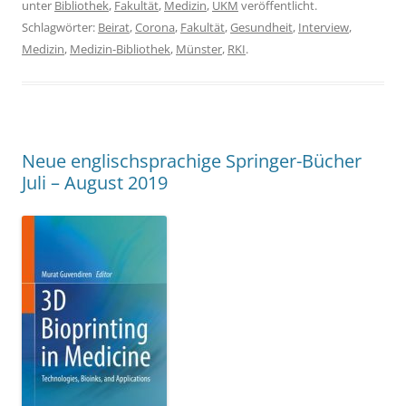
unter
Bibliothek
,
Fakultät
,
Medizin
,
UKM
veröffentlicht.
Schlagwörter:
Beirat
,
Corona
,
Fakultät
,
Gesundheit
,
Interview
,
Medizin
,
Medizin-Bibliothek
,
Münster
,
RKI
.
Neue englischsprachige Springer-Bücher
Juli – August 2019