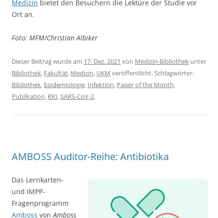
Medizin
bietet den Besuchern die Lektüre der Studie vor
Ort an.
Foto: MFM/Christian Albiker
Dieser Beitrag wurde am
17. Dez. 2021
von
Medizin-Bibliothek
unter
Bibliothek
,
Fakultät
,
Medizin
,
UKM
veröffentlicht. Schlagwörter:
Bibliothek
,
Epidemiologie
,
Infektion
,
Paper of the Month
,
Publikation
,
RKI
,
SARS-CoV-2
.
AMBOSS Auditor-Reihe: Antibiotika
Das Lernkarten-
und IMPP-
Fragenprogramm
Amboss
von
Amboss