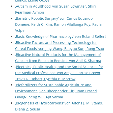
Lemos, Ekene Okoye
‚Autism in Adulthood‘ von Susan Lowinger, Shiri
Pearlman-Avnion
‚Bariatric Robotic Surgery‘ von Carlos Eduardo
Domene, Keith C. Kim, Ramon Vilallonga Puy, Paula
Volpe
‚Basic Knowledge of Pharmacology‘ von Roland Seifert
‚Bioactive Factors and Processing Technology for
Cereal Foods‘ von Jing Wang, Baoguo Sun, Rong Tsao
‚Bioactive Natural Products for the Management of
Cancer: from Bench to Bedside‘ von Anil K. Sharma
‚Bioethics, Public Health, and the Social Sciences for
the Medical Professions‘ von Amy E. Caruso Brown,
Travis R. Hobart, Cynthia B. Morrow
‚Biofertilizers for Sustainable Agriculture and
Environment ‚ von Bhoopander Giri, Ram Prasad,
Qiang-Sheng Wu, Ajit Varma
‚Biogenesis of Hydrocarbons‘ von Alfons J. M. Stams,
Diana Z. Sousa