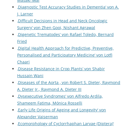
Masaki Iwai
‚Diagnostic Test Accuracy Studies in Dementia‘ von A.
J. Larner
‚Difficult Decisions in Head and Neck Oncologic
Surgery‘ von Zhen Gooi, Nishant Agrawal
‚Digenetic Trematodes‘ von Rafael Toledo, Bernard
Fried
‚Digital Health Approach for Predictive, Preventive,
Personalised and Participatory Medicine‘ von Lotfi
Chaari
‚Disease Resistance in Crop Plants‘ von Shabir
Hussain Wani
‚Diseases of the Aorta ‚ von Robert S. Dieter, Raymond
A. Dieter Jr., Raymond A. Dieter III
‚Dysexecutive Syndromes‘ von Alfredo Ardila,
Shameem Fatima, Mónica Rosselli
‚Early Life Origins of Ageing and Longevity‘ von
Alexander Vaiserman
‚Ecomorphology of Cyclorrhaphan Larvae (Diptera)‘