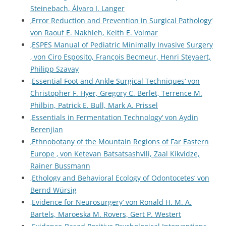
Steinebach, Álvaro I. Langer
‚Error Reduction and Prevention in Surgical Pathology‘
von Raouf E. Nakhleh, Keith E. Volmar
‚ESPES Manual of Pediatric Minimally Invasive Surgery
‚ von Ciro Esposito, François Becmeur, Henri Steyaert,
Philipp Szavay
‚Essential Foot and Ankle Surgical Techniques‘ von
Christopher F. Hyer, Gregory C. Berlet, Terrence M.
Philbin, Patrick E. Bull, Mark A. Prissel
‚Essentials in Fermentation Technology‘ von Aydin
Berenjian
‚Ethnobotany of the Mountain Regions of Far Eastern
Europe ‚ von Ketevan Batsatsashvili, Zaal Kikvidze,
Rainer Bussmann
‚Ethology and Behavioral Ecology of Odontocetes‘ von
Bernd Würsig
‚Evidence for Neurosurgery‘ von Ronald H. M. A.
Bartels, Maroeska M. Rovers, Gert P. Westert