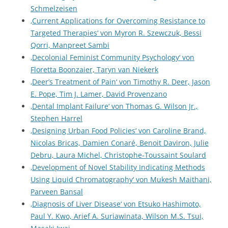
Schmelzeisen
‚Current Applications for Overcoming Resistance to
Targeted Therapies‘ von Myron R. Szewczuk, Bessi
Qorri, Manpreet Sambi
‚Decolonial Feminist Community Psychology‘ von
Floretta Boonzaier, Taryn van Niekerk
‚Deer’s Treatment of Pain‘ von Timothy R. Deer, Jason
E. Pope, Tim J. Lamer, David Provenzano
‚Dental Implant Failure‘ von Thomas G. Wilson Jr.,
Stephen Harrel
‚Designing Urban Food Policies‘ von Caroline Brand,
Nicolas Bricas, Damien Conaré, Benoit Daviron, Julie
Debru, Laura Michel, Christophe-Toussaint Soulard
‚Development of Novel Stability Indicating Methods
Using Liquid Chromatography‘ von Mukesh Maithani,
Parveen Bansal
‚Diagnosis of Liver Disease‘ von Etsuko Hashimoto,
Paul Y. Kwo, Arief A. Suriawinata, Wilson M.S. Tsui,