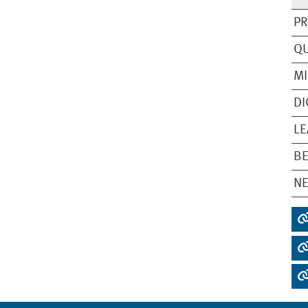
PR
Q
MI
DI
LE
B
NE