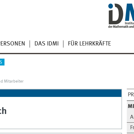
PERSONEN
DAS IDMI
FÜR LEHRKRÄFTE
S
d Mitarbeiter
PR
MI
ch
A
F