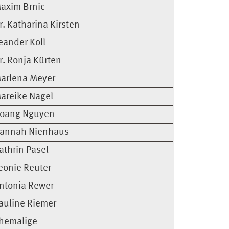
axim Brnic
r. Katharina Kirsten
eander Koll
r. Ronja Kürten
arlena Meyer
areike Nagel
oang Nguyen
annah Nienhaus
athrin Pasel
eonie Reuter
ntonia Rewer
auline Riemer
hemalige