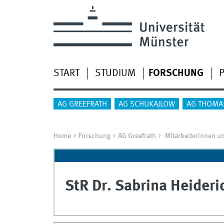
START
STUDIUM
FORSCHUNG
AG GREEFRATH
AG SCHUKAJLOW
AG THOMA
Home
Forschung
AG Greefrath
Mitarbeiterinnen un
StR Dr.
Sabrina
Heideri