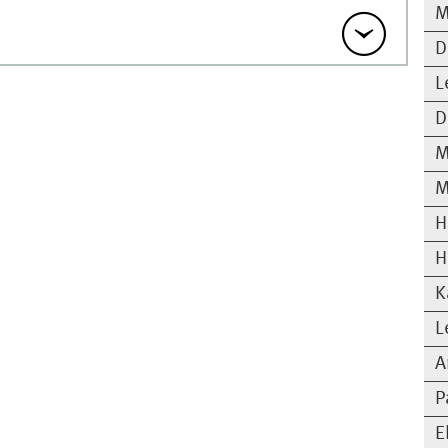
M
D
L
D
M
M
H
H
K
L
A
P
E