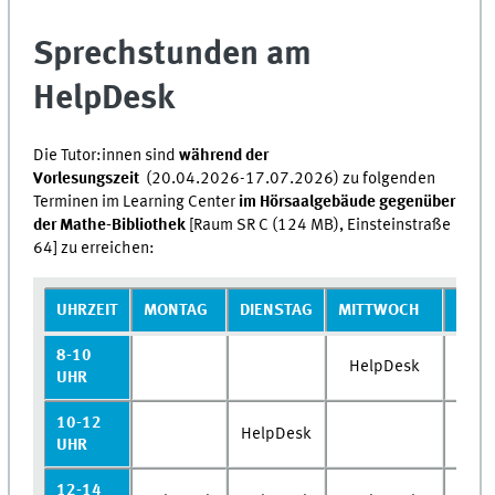
Sprechstunden am
HelpDesk
Die Tutor:innen sind
während der
Vorlesungszeit
(20.04.2026-17.07.2026)
zu folgenden
Terminen im Learning Center
im Hörsaalgebäude gegenüber
der Mathe-Bibliothek
[Raum SR C (124 MB), Einsteinstraße
64] zu erreichen:
UHRZEIT
MONTAG
DIENSTAG
MITTWOCH
DON
8-10
HelpDesk
UHR
10-12
HelpDesk
UHR
12-14
Repe