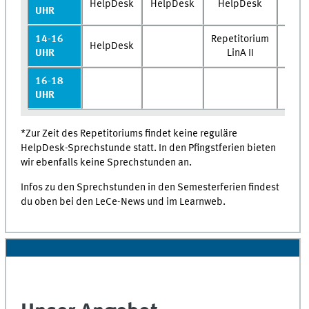
HelpDesk
HelpDesk
HelpDesk
UHR
14-16
Repetitorium
HelpDesk
He
UHR
LinA II
16-18
UHR
*Zur Zeit des Repetitoriums findet keine reguläre
HelpDesk-Sprechstunde statt. In den Pfingstferien bieten
wir ebenfalls keine Sprechstunden an.
Infos zu den Sprechstunden in den Semesterferien findest
du oben bei den LeCe-News und im Learnweb.