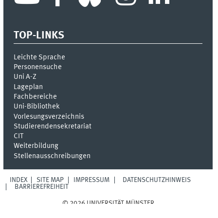
TOP-LINKS
Leichte Sprache
Personensuche
Uni A-Z
Lageplan
Fachbereiche
Uni-Bi­bli­o­thek
Vor­le­sungs­ver­zeich­nis
Stu­die­ren­den­se­kre­ta­ri­at
CIT
Weiterbildung
Stellenausschreibungen
INDEX
SITE MAP
IMPRESSUM
DATENSCHUTZHINWEIS
BARRIEREFREIHEIT
© 2026 UNIVERSITÄT MÜNSTER