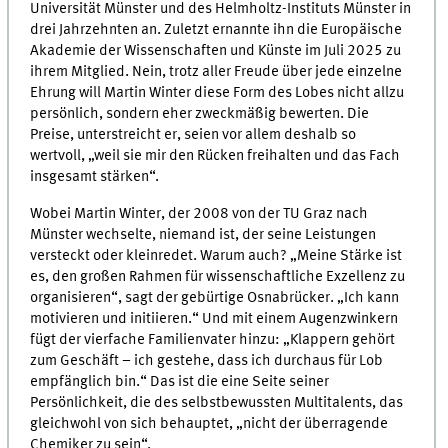
Universität Münster und des Helmholtz-Instituts Münster in
drei Jahrzehnten an. Zuletzt ernannte ihn die Europäische
Akademie der Wissenschaften und Künste im Juli 2025 zu
ihrem Mitglied. Nein, trotz aller Freude über jede einzelne
Ehrung will Martin Winter diese Form des Lobes nicht allzu
persönlich, sondern eher zweckmäßig bewerten. Die
Preise, unterstreicht er, seien vor allem deshalb so
wertvoll, „weil sie mir den Rücken freihalten und das Fach
insgesamt stärken“.
Wobei Martin Winter, der 2008 von der TU Graz nach
Münster wechselte, niemand ist, der seine Leistungen
versteckt oder kleinredet. Warum auch? „Meine Stärke ist
es, den großen Rahmen für wissenschaftliche Exzellenz zu
organisieren“, sagt der gebürtige Osnabrücker. „Ich kann
motivieren und initiieren.“ Und mit einem Augenzwinkern
fügt der vierfache Familienvater hinzu: „Klappern gehört
zum Geschäft – ich gestehe, dass ich durchaus für Lob
empfänglich bin.“ Das ist die eine Seite seiner
Persönlichkeit, die des selbstbewussten Multitalents, das
gleichwohl von sich behauptet, „nicht der überragende
Chemiker zu sein“.