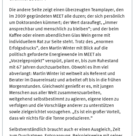
Die andere Seite zeigt einen überzeugten Teamplayer, den
im 2009 gegründeten MEET alle duzen; der sich persönlich
um Doktoranden kümmert; der Wert darauflegt, „immer
ansprechbar und menschlich zu bleiben“; und der beim
Kaffee oder einem abendlichen Glas Wein gerne mit
individuellem Rat zur Seite steht. Trotz des „enormen
Erfolgsdrucks“, den Martin Winter mit Blick auf die
politisch geforderte Energiewende im MEET als
„Vorzeigeprojekt“ verspürt, plant er, bis zum Ruhestand
mit 67 Jahren durchzuarbeiten. Obwohl es ihm viel
abverlangt: Martin Winter ist weltweit als Referent und
Berater im Dauereinsatz und arbeitet oft bis in die frühen
Morgenstunden. Gleichwohl genießt er es, mit jungen
Menschen aus aller Welt zusammenzuarbeiten,
weitgehend selbstbestimmt zu agieren, eigene Ideen zu
verfolgen und die Vorschläge anderer zu unterstützen
sowie zielgerichtet vorzugehen. „Es ist ein großer Vorteil,
dass wir nichts für die Tonne produzieren.“
Selbstverständlich braucht auch er einen Ausgleich, Zeit
zum Durchatmen, Entspannung. Beispielsweise mit seiner