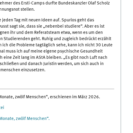
ilnehmer des Ersti-Camps durfte Bundeskanzler Olaf Scholz
hnungsnot stellen.
 jeden Tag mit neuen Ideen auf. Spurlos geht das
sst sagt sie, dass sie „nebenbei studiere“. Aber es ist
egnen ihr und dem Referatsteam etwa, wenn es um den
n Studierenden geht. Ruhig und zugleich bedrückt erzählt
 ich die Probleme tagtäglich sehe, kann ich nicht 30 Leute
l muss ich auf meine eigene psychische Gesundheit
h eine Zeit lang im AStA bleiben. „Es gibt noch Luft nach
schließen und danach Juristin werden, um sich auch in
itmenschen einzusetzen.
 Monate, zwölf Menschen“, erschienen im März 2026.
ei
 Monate, zwölf Menschen“.