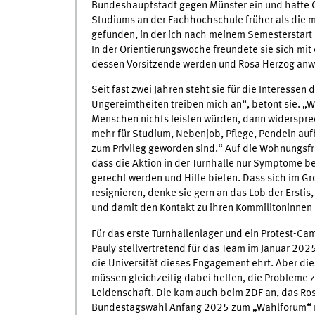
Bundeshauptstadt gegen Münster ein und hatte G
Studiums an der Fachhochschule früher als die 
gefunden, in der ich nach meinem Semesterstart un
In der Orientierungswoche freundete sie sich mit 
dessen Vorsitzende werden und Rosa Herzog anwe
Seit fast zwei Jahren steht sie für die Interess
Ungereimtheiten treiben mich an“, betont sie. „W
Menschen nichts leisten würden, dann widersprec
mehr für Studium, Nebenjob, Pflege, Pendeln auf
zum Privileg geworden sind.“ Auf die Wohnungsfr
dass die Aktion in der Turnhalle nur Symptome b
gerecht werden und Hilfe bieten. Dass sich im Groß
resignieren, denke sie gern an das Lob der Erst
und damit den Kontakt zu ihren Kommilitoninnen 
Für das erste Turnhallenlager und ein Protest-Cam
Pauly stellvertretend für das Team im Januar 202
die Universität dieses Engagement ehrt. Aber die 
müssen gleichzeitig dabei helfen, die Probleme zu
Leidenschaft. Die kam auch beim ZDF an, das Ro
Bundestagswahl Anfang 2025 zum „Wahlforum“ na