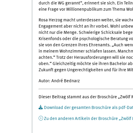
durch die WG gerannt“, erinnert sie sich. Ein Te
eine Frage vor Millionenpublikum zum Thema Wo
Rosa Herzog macht unterdessen weiter, sie wache
Engagement aber nicht an ihr vorbei. Wohl unbewu
nicht nur die Menge. Schwierige Schicksale beg
Krisenfonds oder die psychologische Beratung vo
sie von den Grenzen ihres Ehrenamts. „Auch wenn
in meinem Wohnzimmer schlafen lassen. Manchma
achten.“ Trotz der Herausforderungen will sie noc
oben.“ Gleichzeitig möchte sie ihren Bachelor ab
Zukunft gegen Ungerechtigkeiten und für ihre M
Autor: André Bednarz
Dieser Beitrag stammt aus der Broschüre „Zwölf
Download der gesamten Broschüre als pdf-Dat
Zu den anderen Artikeln der Broschüre „Zwölf