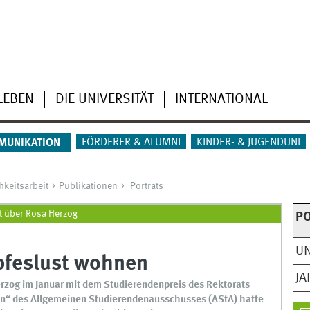
LEBEN
DIE UNIVERSITÄT
INTERNATIONAL
FÖRDERER & ALUMNI
KINDER- & JUGENDUNI
MUNIKATION
keitsarbeit
Publikationen
Porträts
t über Rosa Herzog
P
UN
pfeslust wohnen
J
rzog im Januar mit dem Studierendenpreis des Rektorats
en“ des Allgemeinen Studierendenausschusses (AStA) hatte