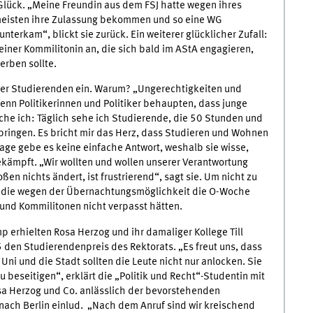
lück. „Meine Freundin aus dem FSJ hatte wegen ihres
meisten ihre Zulassung bekommen und so eine WG
terkam“, blickt sie zurück. Ein weiterer glücklicher Zufall:
einer Kommilitonin an, die sich bald im AStA engagieren,
rben sollte.
en der Studierenden ein. Warum? „Ungerechtigkeiten und
enn Politikerinnen und Politiker behaupten, dass junge
he ich: Täglich sehe ich Studierende, die 50 Stunden und
bringen. Es bricht mir das Herz, dass Studieren und Wohnen
age gebe es keine einfache Antwort, weshalb sie wisse,
ekämpft. „Wir wollten und wollen unserer Verantwortung
en nichts ändert, ist frustrierend“, sagt sie. Um nicht zu
is, die wegen der Übernachtungsmöglichkeit die O-Woche
und Kommilitonen nicht verpasst hätten.
p erhielten Rosa Herzog und ihr damaliger Kollege Till
5 den Studierendenpreis des Rektorats. „Es freut uns, dass
Uni und die Stadt sollten die Leute nicht nur anlocken. Sie
 beseitigen“, erklärt die „Politik und Recht“-Studentin mit
sa Herzog und Co. anlässlich der bevorstehenden
ch Berlin einlud. „Nach dem Anruf sind wir kreischend