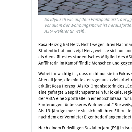
So idyllisch wie auf dem Prinzipalmarkt, der „
Vor allem der Wohnungsmarkt ist herausfordern
AStA-Referentin weiß.
Rosa Herzog hat Herz. Nicht wegen ihres Nachname
Studentin hat und zeigt Herz, weil sie sich um and
als dienstältestes studentisches Mitglied des AS
Anführerin im Kampf für die Menschen und gegen
Wobei ihr wichtig ist, dass nicht nur sie im Fokus
Aber all jene, die mindestens genauso viel arbeit
erklärt Rosa Herzog. Als Ko-Organisatorin des „
eine gefragte Gesprächspartnerin für lokale, reg
der AStA eine Sporthalle in einen Schlafsaal für 
Forderungen für besseres Wohnen auf.“ Sie weiß,
Als 13-Jährige musste sie sich mit ihren Elter
nachdem der Vermieter Eigenbedarf angemeldet 
Nach einem Freiwilligen Sozialen Jahr (FSJ) in Is