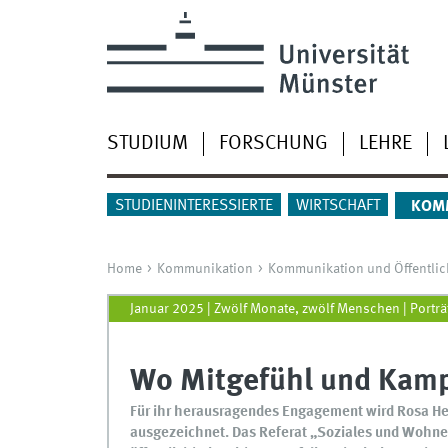
STUDIUM
FORSCHUNG
LEHRE
STUDIENINTERESSIERTE
WIRTSCHAFT
KOM
Home
Kommunikation
Kommunikation und Öffentlich
Januar 2025 | Zwölf Monate, zwölf Menschen | Porträ
Wo Mitgefühl und Kam
Für ihr herausragendes Engagement wird Rosa He
ausgezeichnet. Das Referat „Soziales und Wohn