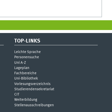
TOP-LINKS
Leichte Sprache
Personensuche
Uni A-Z
Lageplan
Fachbereiche
Uni-Bi­bli­o­thek
Vor­le­sungs­ver­zeich­nis
Stu­die­ren­den­se­kre­ta­ri­at
CIT
Weiterbildung
Stellenausschreibungen