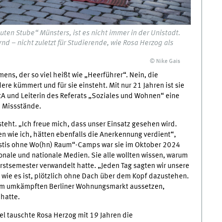
guten Stube“ Münsters, ist es nicht immer in der Unistadt.
d – nicht zuletzt für Studierende, wie Rosa Herzog als
© Nike Gais
ns, der so viel heißt wie „Heerführer“. Nein, die
ere kümmert und für sie einsteht. Mit nur 21 Jahren ist sie
tA und Leiterin des Referats „Soziales und Wohnen“ eine
 Missstände.
 steht. „Ich freue mich, dass unser Einsatz gesehen wird.
en wie ich, hätten ebenfalls die Anerkennung verdient“,
Erstis ohne Wo(hn) Raum“-Camps war sie im Oktober 2024
ionale und nationale Medien. Sie alle wollten wissen, warum
Erstsemester verwandelt hatte. „Jeden Tag sagten wir unsere
 wie es ist, plötzlich ohne Dach über dem Kopf dazustehen.
n dem umkämpften Berliner Wohnungsmarkt aussetzen,
hatte.
rael tauschte Rosa Herzog mit 19 Jahren die