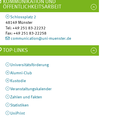
KOMMUNIKATION UND
ÖFFENTLICHKEITSARBEIT
Schlossplatz 2
48149
Münster
Tel
:
+49 251 83-22232
Fax:
+49 251 83-22258
communication@uni-muenster.de
TOP-LINKS
Universitätsförderung
Alumni-Club
Kustodie
Veranstaltungskalender
Zahlen und Fakten
Statistiken
UniPrint