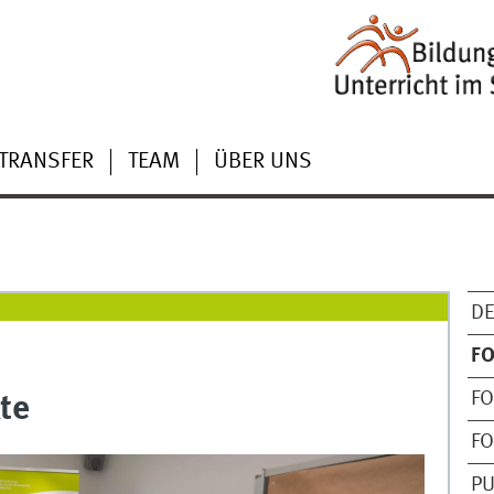
TRANSFER
TEAM
ÜBER UNS
DE
F
F
te
F
PU