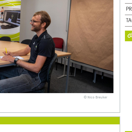
PR
T
© Nico Breuker