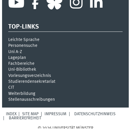
TOP-LINKS
Leichte Sprache
Personensuche
Uni A-Z
Lageplan
Fachbereiche
Uni-Bi­bli­o­thek
Vor­le­sungs­ver­zeich­nis
Stu­die­ren­den­se­kre­ta­ri­at
CIT
Weiterbildung
Stellenausschreibungen
INDEX
SITE MAP
IMPRESSUM
DATENSCHUTZHINWEIS
BARRIEREFREIHEIT
© 2026 UNIVERSITÄT MÜNSTER