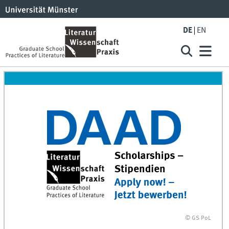
DE
EN
© GS PoL