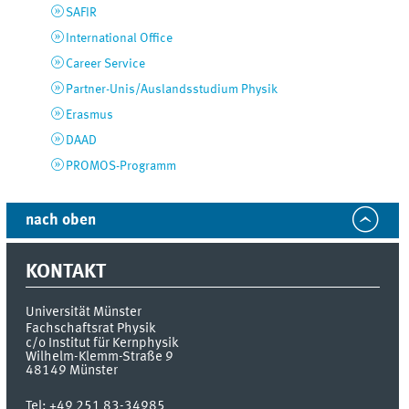
SAFIR
International Office
Career Service
Partner-Unis/Auslandsstudium Physik
Erasmus
DAAD
PROMOS-Programm
nach oben
KONTAKT
Universität Münster
Fachschaftsrat Physik
c/o Institut für Kernphysik
Wilhelm-Klemm-Straße 9
48149
Münster
Tel:
+49 251 83-34985