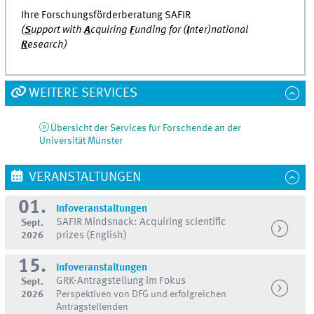
Ihre Forschungsförderberatung SAFIR
(
S
upport with
A
cquiring
F
unding for (
I
nter)national
R
esearch)
WEITERE SERVICES
Übersicht der Services für Forschende an der
Universität Münster
VERANSTALTUNGEN
01.
Infoveranstaltungen
SAFIR Mindsnack: Acquiring scientific
Sept.
2026
prizes (English)
15.
Infoveranstaltungen
GRK-Antragstellung im Fokus
Sept.
2026
Perspektiven von DFG und erfolgreichen
Antragstellenden