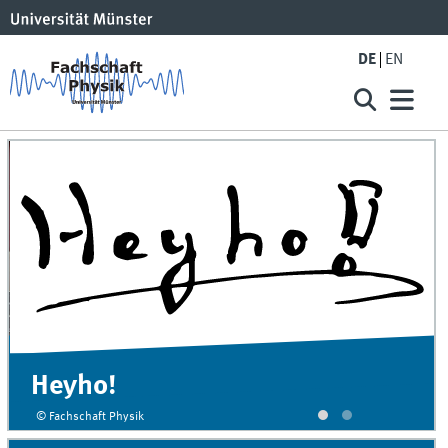
DE
EN
Heyho!
„
© Fachschaft Physik
©