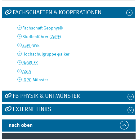
FACHSCHAFTEN & KOOPERATIONEN
Fachschaft Geophysik
Studienführer (
ZaPF
)
ZaPF
-Wiki
Hochschulgruppe φsiker
NaWi-FK
AStA
jDPG
Münster
FB
PHYSIK &
UNI MÜNSTER
EXTERNE LINKS
nach oben