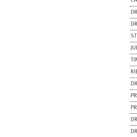
CA
DR
DR
ST
JU
TI
RI
DR
PR
PR
DR
DR