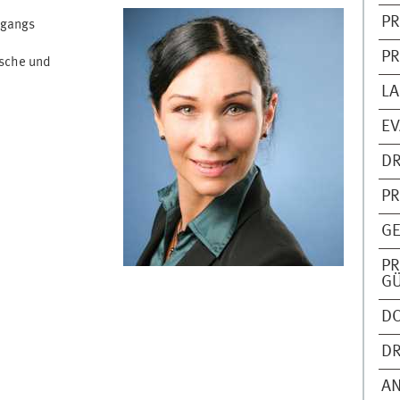
PR
ngangs
PR
sche und
LA
EV
DR
PR
GE
PR
G
DO
DR
AN