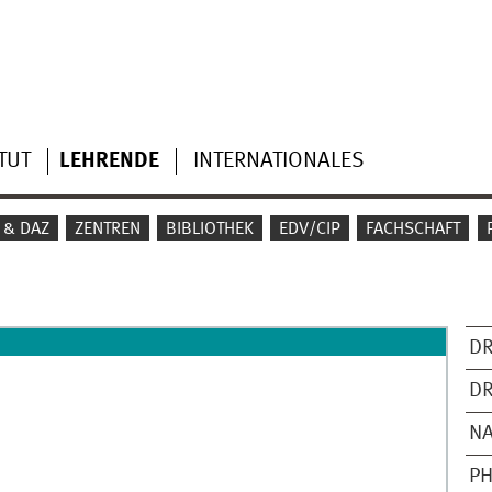
TUT
LEHRENDE
INTERNATIONALES
 & DAZ
ZENTREN
BIBLIOTHEK
EDV/CIP
FACHSCHAFT
DR
DR
NA
PH