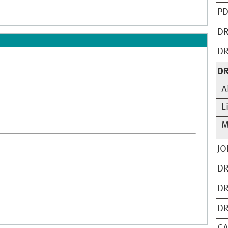
PD
DR
DR
DR
A
L
M
JO
DR
DR
DR