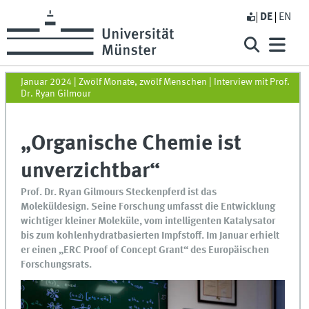
DE
EN
Januar 2024 | Zwölf Monate, zwölf Menschen | Interview mit Prof.
Dr. Ryan Gilmour
„Organische Chemie ist
unverzichtbar“
Prof. Dr. Ryan Gilmours Steckenpferd ist das
Moleküldesign. Seine Forschung umfasst die Entwicklung
wichtiger kleiner Moleküle, vom intelligenten Katalysator
bis zum kohlenhydratbasierten Impfstoff. Im Januar erhielt
er einen „ERC Proof of Concept Grant“ des Europäischen
Forschungsrats.