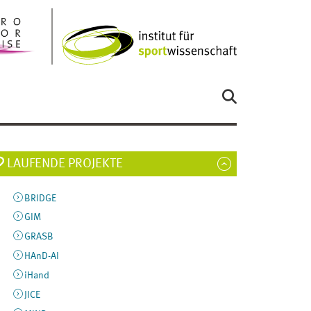
LAUFENDE PROJEKTE
BRIDGE
GIM
GRASB
HAnD-AI
iHand
JICE