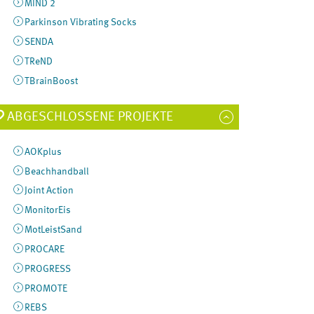
MIND 2
Parkinson Vibrating Socks
SENDA
TReND
TBrainBoost
ABGESCHLOSSENE PROJEKTE
AOKplus
Beachhandball
Joint Action
MonitorEis
MotLeistSand
PROCARE
PROGRESS
PROMOTE
REBS