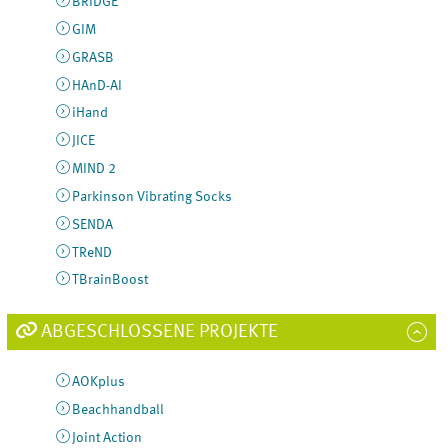
BRIDGE
GIM
GRASB
HAnD-AI
iHand
JICE
MIND 2
Parkinson Vibrating Socks
SENDA
TReND
TBrainBoost
ABGESCHLOSSENE PROJEKTE
AOKplus
Beachhandball
Joint Action