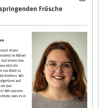
 springenden Frösche
nen
ensch ihnen
mindest im Rätsel
h: Auf einem See
en sitzt ein
e von Blatt zu
de klettern. Wir
ufgetürmt auf
sie das
en? Mit solchen
önste, was es in