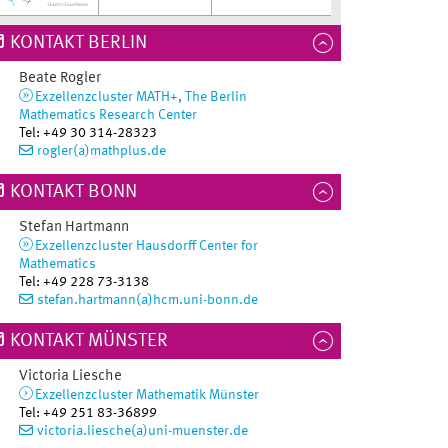
KONTAKT BERLIN
Beate
Rogler
Exzellenzcluster MATH+, The Berlin
Mathematics Research Center
Tel
:
+49 30 314-28323
rogler(a)mathplus.de
KONTAKT BONN
Stefan
Hartmann
Exzellenzcluster Hausdorff Center for
Mathematics
Tel
:
+49 228 73-3138
stefan.hartmann(a)hcm.uni-bonn.de
KONTAKT MÜNSTER
Victoria
Liesche
Exzellenzcluster Mathematik Münster
Tel
:
+49 251 83-36899
victoria.liesche(a)uni-muenster.de