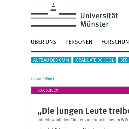
ÜBER UNS
PERSONEN
FORSCHU
AUFBAU DES CMM
GRADUATE SCHOOL
SFB
Home
News
03.06.2020
„Die jungen Leute treib
Interview mit den Clustersprechern im neuen W