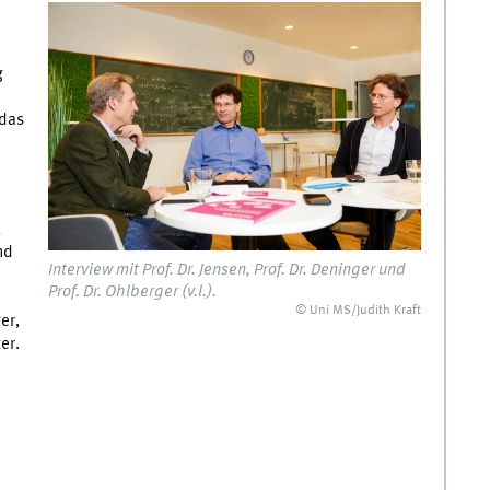
g
 das
,
nd
Interview mit Prof. Dr. Jensen, Prof. Dr. Deninger und
Prof. Dr. Ohlberger (v.l.).
© Uni MS/Judith Kraft
er,
er.