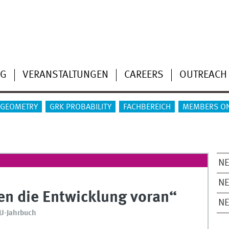
NG
VERANSTALTUNGEN
CAREERS
OUTREACH
 GEOMETRY
GRK PROBABILITY
FACHBEREICH
MEMBERS O
N
NE
en die Entwicklung voran“
N
WU-Jahrbuch