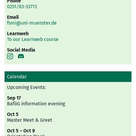
Phone
0251/83-33713
Email
fsmi@uni-muenster.de
Learnweb
To our Learnweb course
Social Media
Calendar
Upcoming Events:
Sep 17
BaföG information evening
Oct 5
Master Meet & Greet
Oct 5 – Oct 9