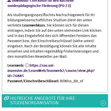
Download: Checkliste für den Bachelor
sonderpädagogische Förderung (PO 23)
Als studiengangsspezifisches Nachschlagewerk für Ihr
bildungswissenschaftliches Studium dient der unten
verlinkte
Learnwebkurs
. Sie können sich für diesen
eintragen, indem Sie auf den unten stehenden Link klicken
und in das Eingabefeld des sich öffnenden Fensters das
Passwort bzw. den Einschreibeschlüssel (siehe unten)
eingeben. Nach der Bestätigung können Sie alle Inhalte
einsehen und erhalten regelmäßig Fristerinnerungen und
den monatlichen Newsletter per Mail.
Learnweb:
https://sso.uni-
muenster.de/LearnWeb/learnweb2/course/view.php?
id=76885
Passwort/Einschreibeschlüssel:
BilWiss_BA_sF
HILFREICHE ANGEBOTE FÜR IHRE
STUDIENORGANISATION