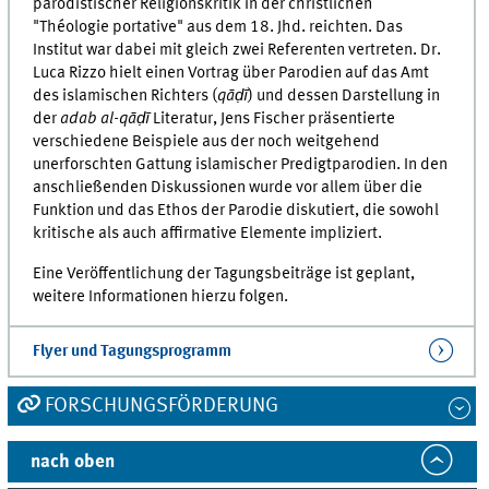
parodistischer Religionskritik in der christlichen
"Théologie portative" aus dem 18. Jhd. reichten. Das
Institut war dabei mit gleich zwei Referenten vertreten. Dr.
Luca Rizzo hielt einen Vortrag über Parodien auf das Amt
des islamischen Richters (
qāḍī
) und dessen Darstellung in
der
adab al-qāḍī
Literatur, Jens Fischer präsentierte
verschiedene Beispiele aus der noch weitgehend
unerforschten Gattung islamischer Predigtparodien. In den
anschließenden Diskussionen wurde vor allem über die
Funktion und das Ethos der Parodie diskutiert, die sowohl
kritische als auch affirmative Elemente impliziert.
Eine Veröffentlichung der Tagungsbeiträge ist geplant,
weitere Informationen hierzu folgen.
Flyer und Tagungsprogramm
FORSCHUNGSFÖRDERUNG
nach oben