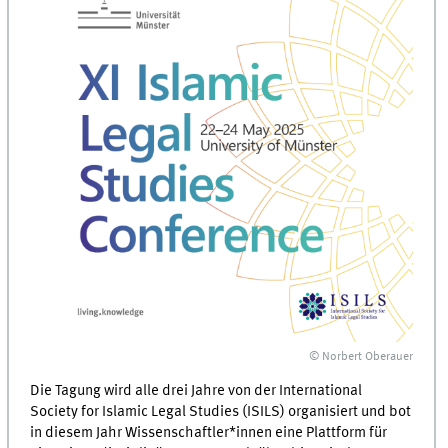
© Norbert Oberauer
Die Tagung wird alle drei Jahre von der International
Society for Islamic Legal Studies (ISILS) organisiert und bot
in diesem Jahr Wissenschaftler*innen eine Plattform für