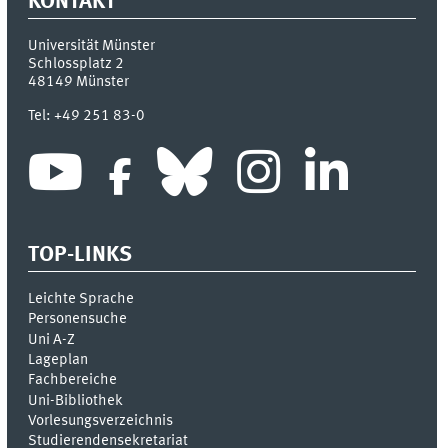
KONTAKT
Universität Münster
Schlossplatz 2
48149
Münster
Tel:
+49 251 83-0
TOP-LINKS
Leichte Sprache
Personensuche
Uni A-Z
Lageplan
Fachbereiche
Uni-Bi­bli­o­thek
Vor­le­sungs­ver­zeich­nis
Stu­die­ren­den­se­kre­ta­ri­at