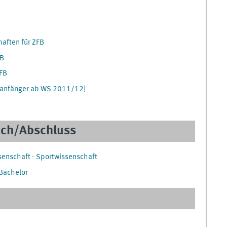
aften für ZFB
FB
FB
nanfänger ab WS 2011/12]
ach/Abschluss
enschaft - Sportwissenschaft
Bachelor