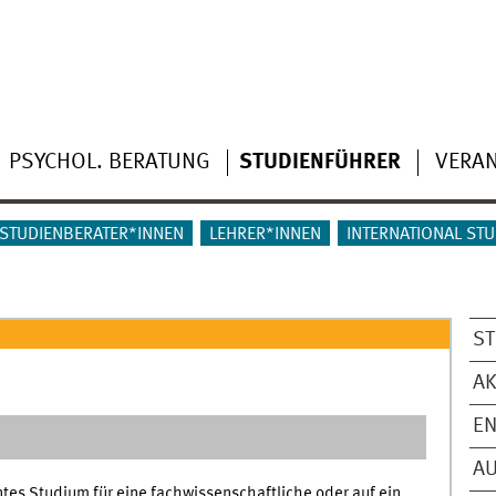
PSYCHOL. BERATUNG
STUDIENFÜHRER
VERA
STUDIENBERATER*INNEN
LEHRER*INNEN
INTERNATIONAL ST
ST
AK
EN
A
tes Studium für eine fachwissenschaftliche oder auf ein