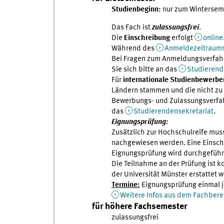
Studienbeginn:
nur zum Wintersem
Das Fach ist
zulassungsfrei
.
Die
Einschreibung
erfolgt
online
Während des
Anmeldezeitraum
Bei Fragen zum Anmeldungsverfahr
Sie sich bitte an das
Studierend
Für
internationale Studienbewerbe
Ländern stammen und die nicht zu 
Bewerbungs- und Zulassungsverfah
das
Studierendensekretariat
.
Eignungsprüfung:
Zusätzlich zur Hochschulreife mu
nachgewiesen werden. Eine Einschr
Eignungsprüfung wird durchgefüh
Die Teilnahme an der Prüfung ist k
der Universität Münster erstattet 
Termine:
Eignungsprüfung einmal jä
Weitere Infos aus dem Fachbere
für höhere Fachsemester
zulassungsfrei