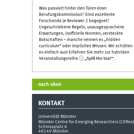
Was passiert hinter den Türen einer
Berufungskommission? Sind exzellente
Forschende je Reviewer 2 begegnet?
Ungeschriebene Regeln, unausgesprochene
Erwartungen, inoffzielle Normen, versteckte
Botschaften – manche nennen es „hidden
curriculum“ oder implizites Wissen: Wir schütten
es einfach aus! Erfahren Sie mehr zur hybriden
Veranstaltungsreihe
„Spill the tea!“
.
nach oben
KONTAKT
Universität Münster
Münster Centre for Emerging Researchers (CERes)
Schlossplatz 6
48149
Münster