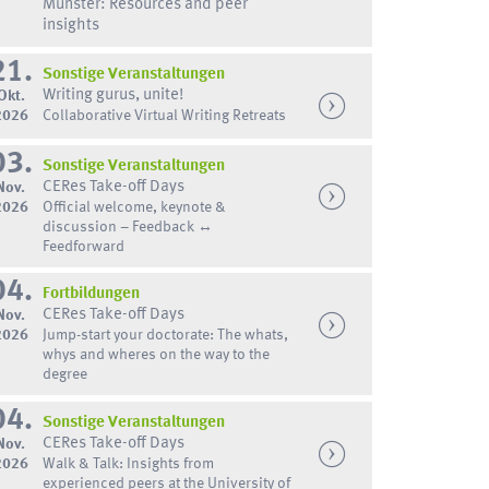
Münster: Resources and peer
insights
21.
Sonstige Veranstaltungen
Writing gurus, unite!
Okt.
2026
Collaborative Virtual Writing Retreats
03.
Sonstige Veranstaltungen
CERes Take-off Days
Nov.
2026
Official welcome, keynote &
discussion – Feedback ↔
Feedforward
04.
Fortbildungen
CERes Take-off Days
Nov.
2026
Jump-start your doctorate: The whats,
whys and wheres on the way to the
degree
04.
Sonstige Veranstaltungen
CERes Take-off Days
Nov.
2026
Walk & Talk: Insights from
experienced peers at the University of