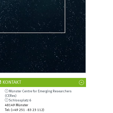
KONTAKT
Münster Centre for Emerging Researchers
(CERes)
Schlossplatz 6
48149
Münster
Tel
:
(+49 251 - 83 23 112)