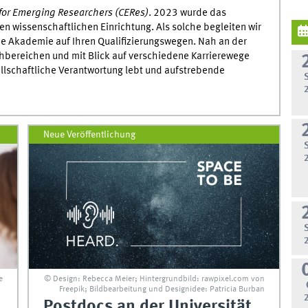
for Emerging Researchers (CERes)
. 2023 wurde das
en wissenschaftlichen Einrichtung. Als solche begleiten wir
rne Akademie auf Ihren Qualifizierungswegen. Nah an der
hbereichen und mit Blick auf verschiedene Karrierewege
sellschaftliche Verantwortung lebt und aufstrebende
Neue Veröffentlichung
e
© Design: Rebecca Meier; Hintergrundbild: rawpixel.com von
Freepik; Bildbearbeitung und Designidee: Patricia Burban
Postdocs an der Universität