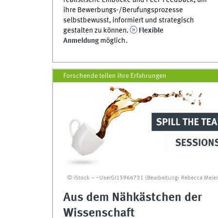
realistische Einblicke und Peer-Feedback, um
ihre Bewerbungs-/Berufungsprozesse
selbstbewusst, informiert und strategisch
gestalten zu können.
Flexible
Anmeldung
möglich.
Forschende teilen ihre Erfahrungen
© iStock – ~UserGI15966731 (Bearbeitung: Rebecca Meier
Aus dem Nähkästchen der
Wissenschaft