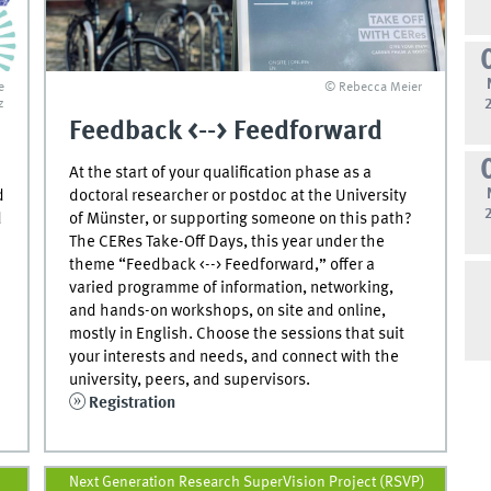
e
© Rebecca Meier
z
Feedback <--> Feedforward
At the start of your qualification phase as a
d
doctoral researcher or postdoc at the University
d
of Münster, or supporting someone on this path?
The CERes Take-Off Days, this year under the
theme “Feedback <--> Feedforward,” offer a
varied programme of information, networking,
and hands-on workshops, on site and online,
mostly in English. Choose the sessions that suit
your interests and needs, and connect with the
university, peers, and supervisors.
Registration
Next Generation Research SuperVision Project (RSVP)