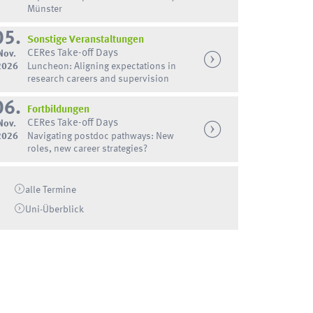
Münster
05.
Sonstige Veranstaltungen
CERes Take-off Days
Nov.
2026
Luncheon: Aligning expectations in
research careers and supervision
06.
Fortbildungen
CERes Take-off Days
Nov.
2026
Navigating postdoc pathways: New
roles, new career strategies?
alle Termine
Uni-
Überblick