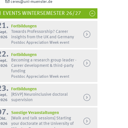
ceres@uni-muenster.de
EVENTS WINTERSEMESTER 26/27
21.
Fortbildungen
Towards Professorship? Career
Sept.
2026
insights from the UK and Germany
Postdoc Appreciation Week event
22.
Fortbildungen
Becoming a research group leader -
Sept.
2026
Career development & third-party
funding
Postdoc Appreciation Week event
23.
Fortbildungen
[RSVP] Neuroinclusive doctoral
Sept.
2026
supervision
07.
Sonstige Veranstaltungen
[Walk and talk sessions] Starting
Okt.
2026
your doctorate at the University of