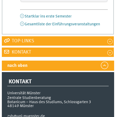
Startklar ins erste Semester
Gesamtliste der Einführungsveranstaltungen
TOP-LINKS
KONTAKT
nach oben
KONTAKT
Universität Münster
Zentrale Studienberatung
Botanicum – Haus des Studiums, Schlossgarten 3
48149
Münster
zsb@uni-muenster.de