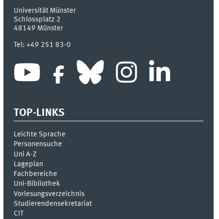
Universität Münster
Schlossplatz 2
48149
Münster
Tel:
+49 251 83-0
TOP-LINKS
Leichte Sprache
Personensuche
Uni A-Z
Lageplan
Fachbereiche
Uni-Bi­bli­o­thek
Vor­le­sungs­ver­zeich­nis
Stu­die­ren­den­se­kre­ta­ri­at
CIT