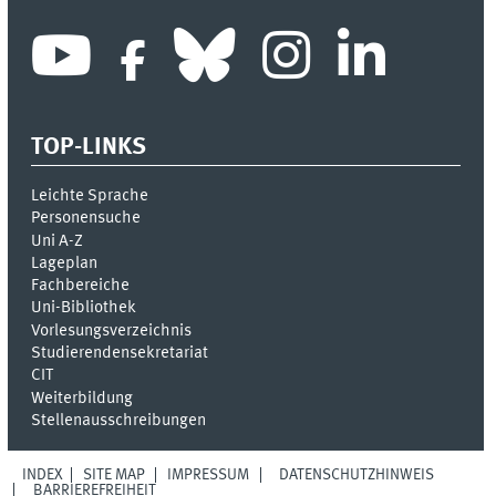
TOP-LINKS
Leichte Sprache
Personensuche
Uni A-Z
Lageplan
Fachbereiche
Uni-Bi­bli­o­thek
Vor­le­sungs­ver­zeich­nis
Stu­die­ren­den­se­kre­ta­ri­at
CIT
Weiterbildung
Stellenausschreibungen
INDEX
SITE MAP
IMPRESSUM
DATENSCHUTZHINWEIS
BARRIEREFREIHEIT