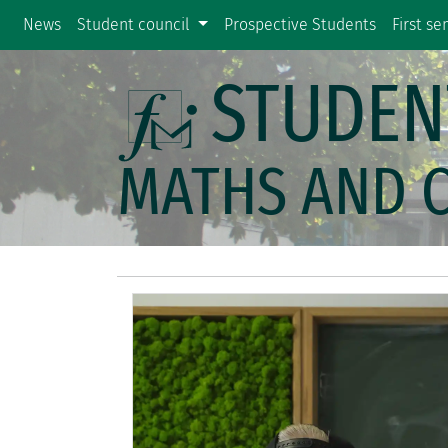
News
Student council
Prospective Students
First s
STUDEN
MATHS AND 