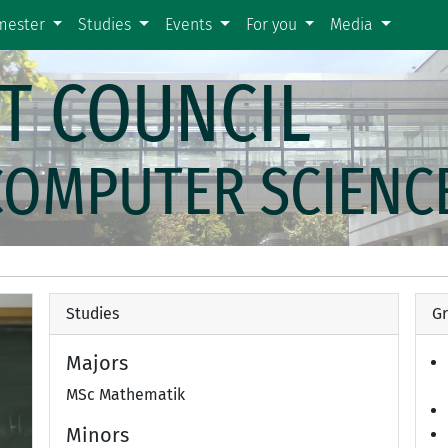
emester
Studies
Events
For you
Media
T COUNCIL
COMPUTER SCIENC
Studies
Gr
Majors
MSc Mathematik
Minors