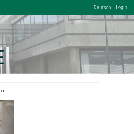
Deutsch
Login
E
n"