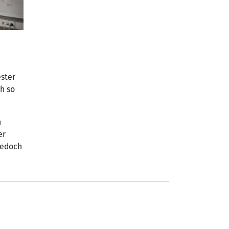
ester
h so
h
er
jedoch