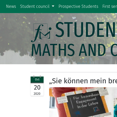
News
Student council
Prospective Students
First s
STUDEN
MATHS AND 
„Sie können mein br
Oct
20
2020