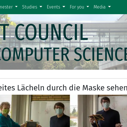
emester
Studies
Events
For you
Media
T COUNCIL
COMPUTER SCIENC
eites Lächeln durch die Maske sehe