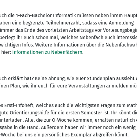
uch die 1-Fach-Bachelor Informatik müssen neben ihrem Haup
 haben eine begrenzte Teilnehmerzahl, sodass eine Anmeldung
 immer das Ende des vorletzten Arbeitstags vor Vorlesungsbeg
 überlegt ihr euch schon mal, welches Nebenfach euch interessi
e wichtigen Infos. Weitere Informationen über die Nebenfachwa
 hier:
Informationen zu Nebenfächern
.
ch erklärt hat? Keine Ahnung, wie euer Stundenplan aussieht 
einen Plan, wie ihr euch für eure Veranstaltungen anmelden mü
es Ersti-Infoheft, welches euch die wichtigsten Fragen zum Mat
te Orientierungshilfe für die ersten Semester ist. Ihr könnt di
runterladen. Alle, die zur O-Woche kommen, erhalten natürlich 
usgabe in die Hand. Außerdem haben wir immer noch ein wenig
O-Woche bei uns ein persönliches Exemplar abgreifen könnt.