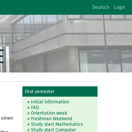
Deutsch
Login
E
First semester
» Initial information
» FAQ
» Orientation week
 einen
» Freshman Weekend
» Study start Mathematics
» Study start Computer