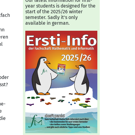
Our latest information for first-
year students is designed for the
start of the 2025/26 winter
tfach
semester. Sadly it's only
available in german.
inn
eren
hl
oder
sst?
he-
e
die