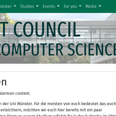
emester
Studies
Events
For you
Media
T COUNCIL
COMPUTER SCIENC
en
g German content.
 der Uni Münster. Für die meisten von euch bedeutet das auch
 erleichtern, möchten wir euch hier bereits mit ein paar