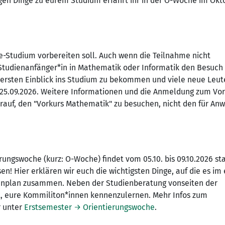
igen Dinge zu eurem Studium erfahrt ihr in der O-Woche im Okt
e-Studium vorbereiten soll. Auch wenn die Teilnahme nicht
 Studienanfänger*in in Mathematik oder Informatik den Besuch
en ersten Einblick ins Studium zu bekommen und viele neue Leut
s 25.09.2026. Weitere Informationen und die Anmeldung zum Vo
arauf, den "Vorkurs Mathematik" zu besuchen, nicht den für An
ungswoche (kurz: O-Woche) findet vom 05.10. bis 09.10.2026 sta
en! Hier erklären wir euch die wichtigsten Dinge, auf die es im
nplan zusammen. Neben der Studienberatung vonseiten der
t, eure Kommiliton*innen kennenzulernen. Mehr Infos zum
r unter
Erstsemester → Orientierungswoche
.