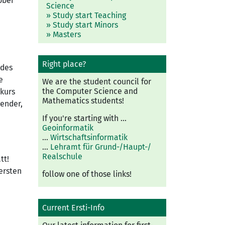
ober
Science
» Study start Teaching
» Study start Minors
» Masters
Right place?
 des
e
We are the student council for
the Computer Science and
rkurs
Mathematics students!
wender,
If you're starting with ...
Geoinformatik
...
Wirtschaftsinformatik
...
Lehramt für Grund-/
Haupt-/
Real­schule
tt!
 ersten
follow one of those links!
Current Ersti-Info