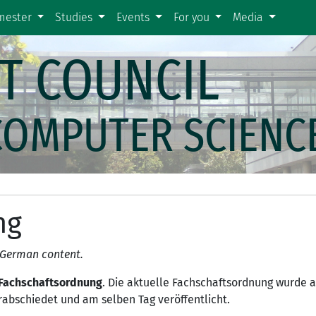
emester
Studies
Events
For you
Media
T COUNCIL
COMPUTER SCIENC
ng
g German content.
Fachschaftsordnung
. Die aktuelle Fachschaftsordnung wurde 
rabschiedet und am selben Tag veröffentlicht.