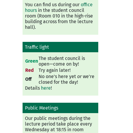
You can find us during our
office
hours
in the student council
room (Room 010 in the high-rise
building across from the lecture
hall).
Traffic light
The student council is
Green
open—come on by!
Red
Try again later!
No one's here yet
or
we're
Off
closed for the day!
Details
here
!
Public Meetings
Our public meetings during the
lecture period take place every
Wednesday at 18:15 in room