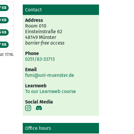
7 KB
Contact
Address
9 KB
Room 010
Einsteinstraße 62
5 KB
48149 Münster
barrier-free access
7 KB
Phone
t 17:16.
0251/83-33713
Email
fsmi@uni-muenster.de
Learnweb
To our Learnweb course
Social Media
Office hours