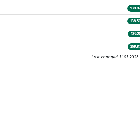
138.8
138.5
139.2
259.8
Last changed 11.05.2026 a