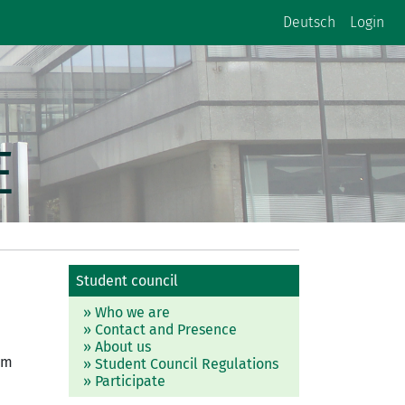
Deutsch
Login
E
Student council
» Who we are
» Contact and Presence
» About us
am
» Student Council Regulations
» Participate