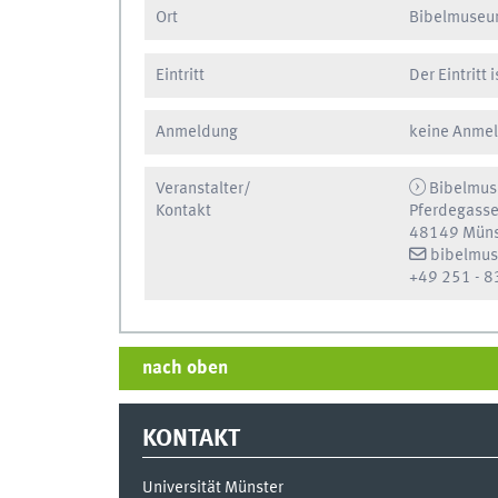
Ort
Bibelmuseum
Eintritt
Der Eintritt 
Anmeldung
keine Anmel
Veranstalter/
Bibelmus
Kontakt
Pferdegasse
48149 Müns
bibelmu
+49 251 - 8
nach oben
KONTAKT
Universität Münster