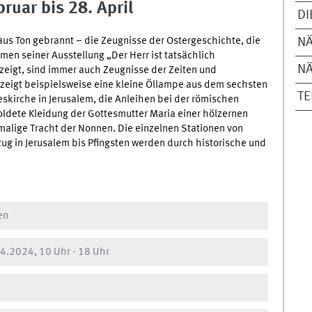
ruar bis 28. April
D
aus Ton gebrannt – die Zeugnisse der Ostergeschichte, die
N
en seiner Ausstellung „Der Herr ist tatsächlich
N
zeigt, sind immer auch Zeugnisse der Zeiten und
 zeigt beispielsweise eine kleine Öllampe aus dem sechsten
T
skirche in Jerusalem, die Anleihen bei der römischen
oldete Kleidung der Gottesmutter Maria einer hölzernen
malige Tracht der Nonnen. Die einzelnen Stationen von
ug in Jerusalem bis Pfingsten werden durch historische und
en
4.2024, 10 Uhr
-
18 Uhr