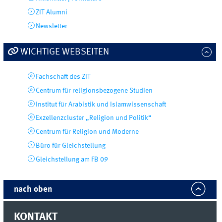
ZIT Alumni
Newsletter
WICHTIGE WEBSEITEN
Fachschaft des ZIT
Centrum für religionsbezogene Studien
Institut für Arabistik und Islamwissenschaft
Exzellenzcluster „Religion und Politik“
Centrum für Religion und Moderne
Büro für Gleichstellung
Gleichstellung am FB 09
nach oben
KONTAKT