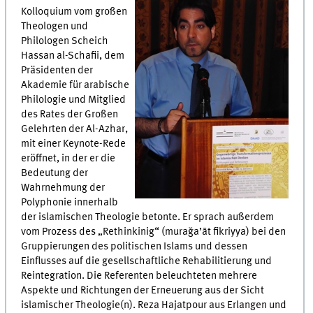
Kolloquium vom großen
Theologen und
Philologen Scheich
Hassan al-Schafii, dem
Präsidenten der
Akademie für arabische
Philologie und Mitglied
des Rates der Großen
Gelehrten der Al-Azhar,
mit einer Keynote-Rede
eröffnet, in der er die
Bedeutung der
Wahrnehmung der
Polyphonie innerhalb
der islamischen Theologie betonte. Er sprach außerdem
vom Prozess des „Rethinkinig“ (murağa’āt fikriyya) bei den
Gruppierungen des politischen Islams und dessen
Einflusses auf die gesellschaftliche Rehabilitierung und
Reintegration. Die Referenten beleuchteten mehrere
Aspekte und Richtungen der Erneuerung aus der Sicht
islamischer Theologie(n). Reza Hajatpour aus Erlangen und