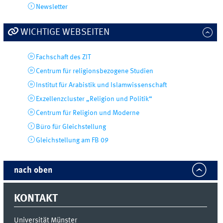
Newsletter
WICHTIGE WEBSEITEN
Fachschaft des ZIT
Centrum für religionsbezogene Studien
Institut für Arabistik und Islamwissenschaft
Exzellenzcluster „Religion und Politik“
Centrum für Religion und Moderne
Büro für Gleichstellung
Gleichstellung am FB 09
nach oben
KONTAKT
Universität Münster