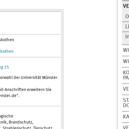
V
O
L
I
skothen
W
skothen
WI
eg 25
K
P
Vorwahl der Universität Münster
V
l-Anschriften erweitern Sie
nster.de".
ST
D
ogische
KA
nik, Brandschutz,
V
 Strahlenschutz, Tierschutz,