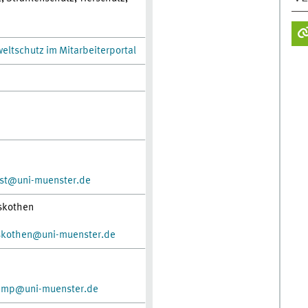
eltschutz im Mitarbeiterportal
nst@uni-muenster.de
skothen
skothen@uni-muenster.de
kamp@uni-muenster.de