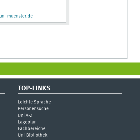
uni-muenster.de
TOP-LINKS
Leichte Sprache
Personensuche
Uni A-Z
Lageplan
Fachbereiche
Uni-Bi­bli­o­thek