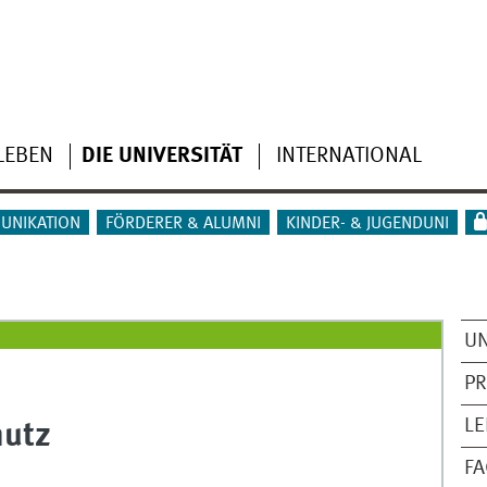
LEBEN
DIE UNIVERSITÄT
INTERNATIONAL
UNIKATION
FÖRDERER & ALUMNI
KINDER- & JUGENDUNI
UN
PR
LE
hutz
FA