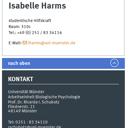
Isabelle Harms
studentische Hilfskraft
Raum: 310c
Tel.: +49 (0) 251 / 83 34116
E-Mail:
iharms@uni-muenster.de
nach oben
KONTAKT
Universität Münster
Arbeitseinheit Biologische Psychologie
Prof. Dr. Ricarda I. Schubotz
Fliednerstr. 21
48149
Münster
Tel:
0251 - 83 34110
rschubotz@uni-muenster.de