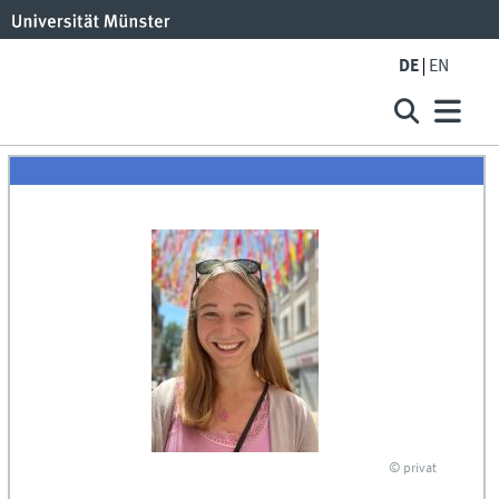
DE
EN
© privat