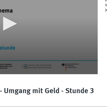
v
V
j
- Umgang mit Geld - Stunde 3