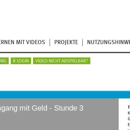
ERNEN MIT VIDEOS
PROJEKTE
NUTZUNGSHINWE
UNG
LOGIN
VIDEO NICHT ABSPIELBAR?
gang mit Geld - Stunde 3
T
K
G
E