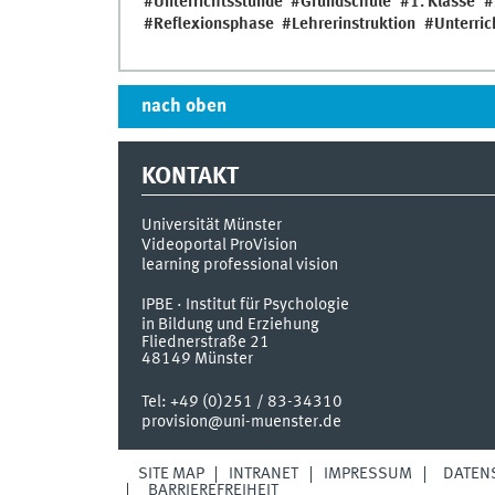
Unterrichtsstunde
Grundschule
1. Klasse
Reflexionsphase
Lehrerinstruktion
Unterri
nach oben
KONTAKT
Universität Münster
Videoportal ProVision
learning professional vision
IPBE · Institut für Psychologie
in Bildung und Erziehung
Fliednerstraße 21
48149
Münster
Tel:
+49 (0)251 / 83-34310
provision@uni-muenster.de
SITE MAP
INTRANET
IMPRESSUM
DATEN
BARRIEREFREIHEIT