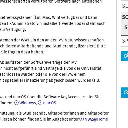
turwissenschaften verfügbaren Software nach Kategorien
S
S
 Betriebssystemen (Lin, Mac, Win) verfügbar und kann
n IT-Administrator:in installiert werden oder steht auch
S
zur Verfügung.
ystemen der WWU, in den an der IVV Naturwissenschaften
SP
ch deren Mitarbeitende und Studierende, lizensiert. Bitte
n Sie fragen dazu haben.
 Ablaufdaten der Softwareverträge der IVV
in nicht aufgeführt sind Verträge die von der Universität
eschlossen wurden oder die von der IVV, einem
mit spezieller Finanzierung abgeschlossen wurden (z.B.
ws und macOS über die Software KeyAccess, zu der Sie
 finden:
Windows
,
macOS.
nutzung, als Studierende, Mitarbeiterinnen und Mitarbeiter
llieren können finden Sie im Angebot unter
NWZ@Home