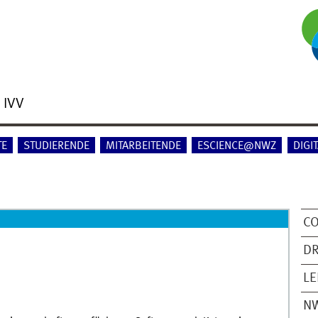
 IVV
TE
STUDIERENDE
MITARBEITENDE
ESCIENCE@NWZ
DIGI
C
D
L
N