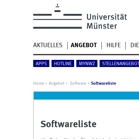
AKTUELLES
ANGEBOT
HILFE
DIE
APPS
HOTLINE
MYNWZ
STELLENANGEBO
Home
Angebot
Software
Softwareliste
Softwareliste