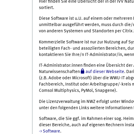
Hier finden Sie eine Übersicht der in der IVV Na
sortiert.
Diese Software ist u.U. auf einem oder mehreren
unmittelbar ausgeführt werden, muss durch die/de
von anderen Systemen und Standorten per Citrix 
Kommerzielle Software ist nur zur Nutzung auf S
beteiligten Fach- und assoziierten Bereichen, dur
kontaktieren Sie Ihre/n IT-Administrator/in, wen
IT-Administrator:innen finden eine Übersicht der
Naturwissenschaften
auf dieser Webseite
. Dar
(z.B. Adobe oder Microsoft) über die WWU-IT abg
Fachbereich, Institut oder Arbeitsgruppe/-kreis 
Comsol Multiphysics, PyMol, Snapgene).
Die Lizenzverwaltung im NWZ erfolgt unter Windo
unter den folgenden Links weitere Informationen
Software, die Sie ggf. im Rahmen einer sog. Heim
dieser Bereiche, auch auf eigenen Rechnern insta
-> Software
.