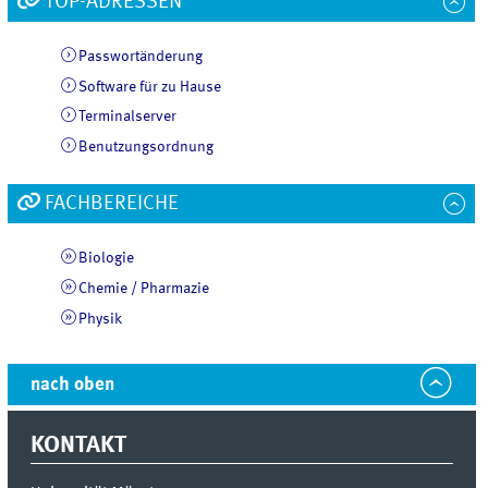
TOP-ADRESSEN
Passwortänderung
Software für zu Hause
Terminalserver
Benutzungsordnung
FACHBEREICHE
Biologie
Chemie / Pharmazie
Physik
nach oben
KONTAKT