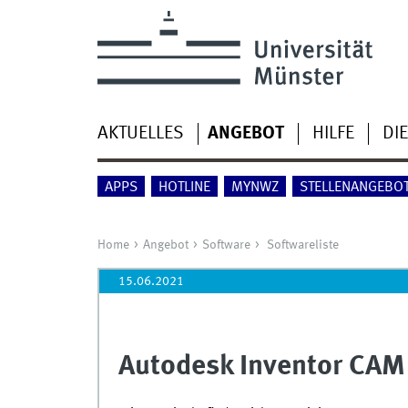
AKTUELLES
ANGEBOT
HILFE
DIE
APPS
HOTLINE
MYNWZ
STELLENANGEBO
Home
Angebot
Software
Softwareliste
15.06.2021
Autodesk Inventor CAM