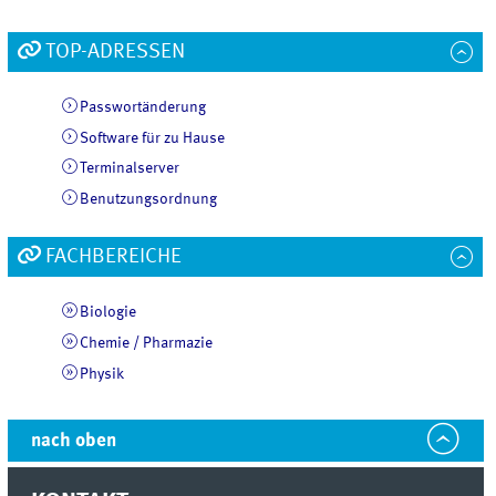
TOP-ADRESSEN
Passwortänderung
Software für zu Hause
Terminalserver
Benutzungsordnung
FACHBEREICHE
Biologie
Chemie / Pharmazie
Physik
nach oben