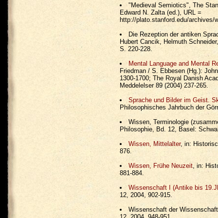
"Medieval Semiotics", The Stan
Edward N. Zalta (ed.), URL =
http://plato.stanford.edu/archives/
Die Rezeption der antiken Sprac
Hubert Cancik, Helmuth Schneider,
S. 220-228.
Mental Language and Mental Rep
Friedman / S. Ebbesen (Hg.): Joh
1300-1700; The Royal Danish Acade
Meddelelser 89 (2004) 237-265.
Sprache und Bilder im Geist. S
Philosophisches Jahrbuch der Görr
Wissen, Terminologie (zusammen
Philosophie, Bd. 12, Basel: Schwa
Wissen, Mittelalter
, in: Histori
876.
Wissen, Frühe Neuzeit
, in: Hi
881-884.
Wissenschaft I (Antike bis 19.J
12, 2004, 902-915.
Wissenschaft der Wissenschafte
12, 2004, 948-951.