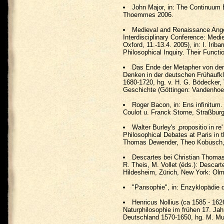
John Major, in: The Continuum 
Thoemmes 2006.
Medieval and Renaissance Angel
Interdisciplinary Conference: Medi
Oxford, 11.-13.4. 2005), in: I. Irib
Philosophical Inquiry. Their Funct
Das Ende der Metapher von der 
Denken in der deutschen Frühaufkl
1680-1720, hg. v. H. G. Bödecker, 
Geschichte (Göttingen: Vandenhoe
Roger Bacon, in: Ens infinitum. 
Coulot u. Franck Storne, Straßburg
Walter Burley's ‚propositio in re'
Philosophical Debates at Paris in 
Thomas Dewender, Theo Kobusch, L
Descartes bei Christian Thomasi
R. Theis, M. Vollet (éds.): Descar
Hildesheim, Zürich, New York: Olm
"Pansophie", in: Enzyklopädie d
Henricus Nollius (ca 1585 - 162
Naturphilosophie im frühen 17. Jah
Deutschland 1570-1650, hg. M. Mu