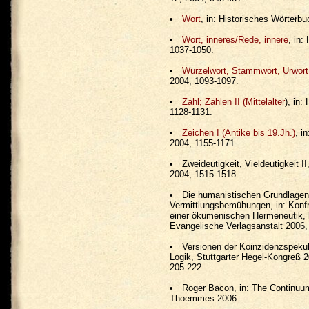
Wort
, in: Historisches Wörterb
Wort, inneres/Rede, innere
, in:
1037-1050.
Wurzelwort, Stammwort, Urwort
2004, 1093-1097.
Zahl; Zählen II (Mittelalter
), in:
1128-1131.
Zeichen I (Antike bis 19.Jh.)
, i
2004, 1155-1171.
Zweideutigkeit, Vieldeutigkeit I
2004, 1515-1518.
Die humanistischen Grundlagen
Vermittlungsbemühungen, in: Konfr
einer ökumenischen Hermeneutik, h
Evangelische Verlagsanstalt 2006,
Versionen der Koinzidenzspekul
Logik, Stuttgarter Hegel-Kongreß 20
205-222.
Roger Bacon, in: The Continuum
Thoemmes 2006.