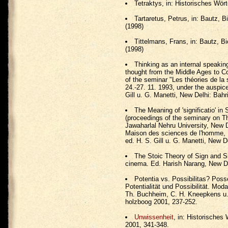
Tetraktys, in: Historisches Wör
Tartaretus, Petrus, in: Bautz, 
(1998)
Tittelmans, Frans, in: Bautz, B
(1998)
Thinking as an internal speakin
thought from the Middle Ages to Con
of the seminar "Les théories de la 
24.-27. 11. 1993, under the auspic
Gill u. G. Manetti, New Delhi: Bahr
The Meaning of 'significatio' in 
(proceedings of the seminary on The
Jawaharlal Nehru University, New D
Maison des sciences de l'homme, P
ed. H. S. Gill u. G. Manetti, New D
The Stoic Theory of Sign and Sig
cinema. Ed. Harish Narang, New De
Potentia vs. Possibilitas? Poss
Potentialität und Possibilität. Mo
Th. Buchheim, C. H. Kneepkens u.
holzboog 2001, 237-252.
Unwissenheit
, in: Historisches
2001, 341-348.