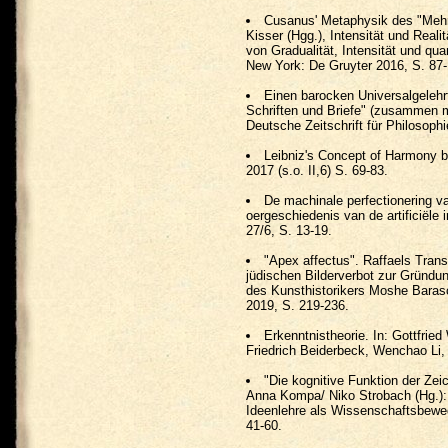
Cusanus' Metaphysik des "Mehr
Kisser (Hgg.), Intensität und Rea
von Gradualität, Intensität und qua
New York: De Gruyter 2016, S. 87-
Einen barocken Universalgelehrt
Schriften und Briefe" (zusammen mi
Deutsche Zeitschrift für Philosophi
Leibniz's Concept of Harmony b
2017 (s.o. II,6) S. 69-83.
De machinale perfectionering v
oergeschiedenis van de artificiële in
27/6, S. 13-19.
"Apex affectus". Raffaels Trans
jüdischen Bilderverbot zur Gründu
des Kunsthistorikers Moshe Barasc
2019, S. 219-236.
Erkenntnistheorie. In: Gottfrie
Friedrich Beiderbeck, Wenchao Li,
"Die kognitive Funktion der Zeic
Anna Kompa/ Niko Strobach (Hg.): D
Ideenlehre als Wissenschaftsbewe
41-60.