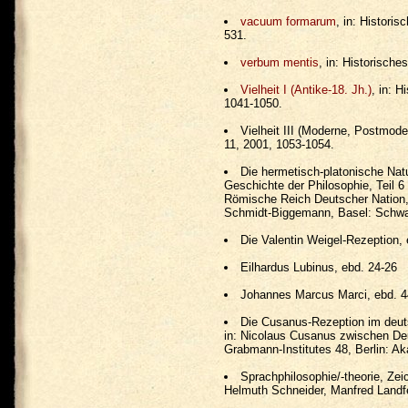
vacuum formarum
, in: Histori
531.
verbum mentis
, in: Historisch
Vielheit I (Antike-18. Jh.)
, in: 
1041-1050.
Vielheit III (Moderne, Postmode
11, 2001, 1053-1054.
Die hermetisch-platonische Natu
Geschichte der Philosophie, Teil 6 
Römische Reich Deutscher Nation, 
Schmidt-Biggemann, Basel: Schwa
Die Valentin Weigel-Rezeption, 
Eilhardus Lubinus, ebd. 24-26
Johannes Marcus Marci, ebd. 4
Die Cusanus-Rezeption im deu
in: Nicolaus Cusanus zwischen Deut
Grabmann-Institutes 48, Berlin: A
Sprachphilosophie/-theorie, Zei
Helmuth Schneider, Manfred Landfe