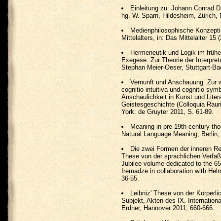
Einleitung zu: Johann Conrad Da
hg. W. Sparn, Hildesheim, Zürich,
Medienphilosophische Konzeptio
Mittelalters, in: Das Mittelalter 15 
Hermeneutik und Logik im frühe
Exegese. Zur Theorie der Interpreta
Stephan Meier-Oeser, Stuttgart-Ba
Vernunft und Anschauung. Zur 
cognitio intuitiva und cognitio sym
Anschaulichkeit in Kunst und Litera
Geistesgeschichte (Colloquia Raur
York: de Gruyter 2011, S. 61-89.
Meaning in pre-19th century tho
Natural Language Meaning, Berlin,
Die zwei Formen der inneren R
These von der sprachlichen Verfaß
Jubilee volume dedicated to the 65
Iremadze in collaboration with Hel
36-55.
Leibniz' These von der Körperlic
Subjekt, Akten des IX. Internation
Erdner, Hannover 2011, 660-666.