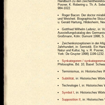
Handbuch zu den zeichentheoretisc
Posner, K. Robering u. Th. A. Sebe
984-1022.
Roger Bacon: Der doctor mirabil
und Weisheit. Biographische Skizz
u. Gerald Hartung, Hildesheim, Ne
Gottfried Wilhelm Leibniz, in: 
Ausstellungskatalog des Germanis
Großmann, Köln: Dumont 1998, S.
Zeichenkonzeptionen in der All
Jahrhundert, in: Semiotik. Ein Ha
Natur und Kultur, hg. v. R. Posner,
York: De Gruyter 1998) 1199-1232.
Synkategorem / synkategorema
Philosophie, Bd. 10, Basel: Schwa
Terminismus, in: Historisches 
Subtilität
, in: Historisches Wör
Technologie I, in: Historisches
Symbol I
, in: Historisches Wör
Supposition II
, in: Historische