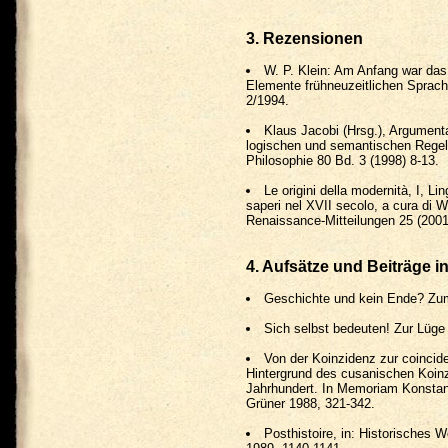
3. Rezensionen
W. P. Klein: Am Anfang war das
Elemente frühneuzeitlichen Sprachb
2/1994.
Klaus Jacobi (Hrsg.), Argument
logischen und semantischen Regeln
Philosophie 80 Bd. 3 (1998) 8-13.
Le origini della modernità, I, Li
saperi nel XVII secolo, a cura di W
Renaissance-Mitteilungen 25 (2001
4. Aufsätze und Beiträge in
Geschichte und kein Ende? Zum B
Sich selbst bedeuten! Zur Lüge i
Von der Koinzidenz zur coincid
Hintergrund des cusanischen Koinz
Jahrhundert. In Memoriam Konstant
Grüner 1988, 321-342.
Posthistoire, in: Historisches 