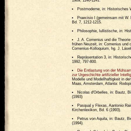
1989, 1140-1141.
Postmoderne, in: Historisches 
Praecisio I (gemeinsam mit W. 
Bd. 7, 1212-1215.
Philosophie, lullistische, in: H
J. A. Comenius und die Theorie 
frühen Neuzeit, in: Comenius und 
Comenius-Kolloquium, hg. J. Lásek
Repräsentation 3, in: Historis
1992, 797-800.
Die Entlastung von der Mühsa
zur Urgeschichte artifizieller Intel
Modelle und Modellhaftigkeit in de
Maas, Amsterdam, Atlanta: Rodopi
Nicolas d'Orbelles, in: Bautz, 
(1993)
Pasqual y Flexas, Aantonio Rai
Kirchenlexikon, Bd. 6 (1993).
Petrus von Aquila, in: Bautz, B
(1994).