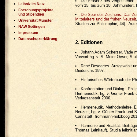
Die Präsenz des Vergessenen. 
Leibniz im Netz
vom 15. bis zum 18. Jahrhundert, 
Forschungsprojekte
und Stipendien
Die Spur des Zeichens. Das Zei
Mittelalters und der frühen Neuzeit
Universität Münster
Studien zur Philosophie, 44) - Aus
NAW Göttingen
Impressum
Datenschutzerklärung
2. Editionen
Johann Adam Scherzer, Vade m
Vorwort hg. v. S. Meier-Oeser, St
René Descartes. Ausgewählt un
Diederichs 1997.
Historisches Wörterbuch der Ph
Konfrontation und Dialog - Phi
Hermeneutik, hg. v. Günter Frank 
Verlagsanstalt 2006.
Hermeneutik, Methodenlehre, Exe
Neuzeit, hg. v. Günter Frank und 
Cannstatt: frommann-holzboog 201
Harmonie und Realität. Beiträg
Thomas Leinkauf), Studia leibnitia