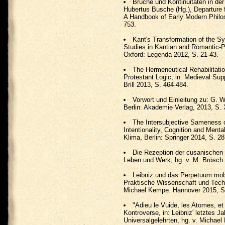
Brüche und Kontinuitäten in der
Hubertus Busche (Hg.), Departure 
A Handbook of Early Modern Philo
753.
Kant's Transformation of the S
Studies in Kantian and Romantic-P
Oxford: Legenda 2012, S. 21-43.
The Hermeneutical Rehabilitati
Protestant Logic, in: Medieval Supp
Brill 2013, S. 464-484.
Vorwort und Einleitung zu: G. W
Berlin: Akademie Verlag, 2013, S.
The Intersubjective Sameness o
Intentionality, Cognition and Ment
Klima, Berlin: Springer 2014, S. 2
Die Rezeption der cusanischen 
Leben und Werk, hg. v. M. Brösch 
Leibniz und das Perpetuum mobi
Praktische Wissenschaft und Techn
Michael Kempe. Hannover 2015, S
"Adieu le Vuide, les Atomes, et
Kontroverse, in: Leibniz' letztes 
Universalgelehrten, hg. v. Michae