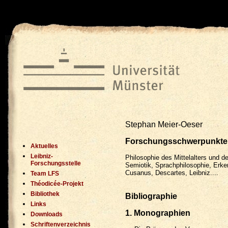
ï»¿
Stephan Meier-Oeser
Forschungsschwerpunkte
Aktuelles
Leibniz-
Philosophie des Mittelalters und de
Forschungsstelle
Semiotik, Sprachphilosophie, Erken
Cusanus, Descartes, Leibniz....
Team LFS
Théodicée-Projekt
Bibliothek
Bibliographie
Links
1. Monographien
Downloads
Schriftenverzeichnis