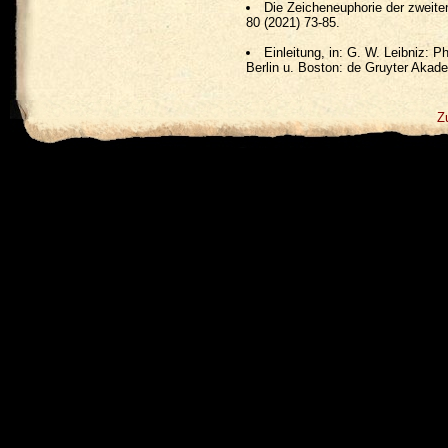
Die Zeicheneuphorie der zweiten
80 (2021) 73-85.
Einleitung, in: G. W. Leibniz: P
Berlin u. Boston: de Gruyter Akad
Z